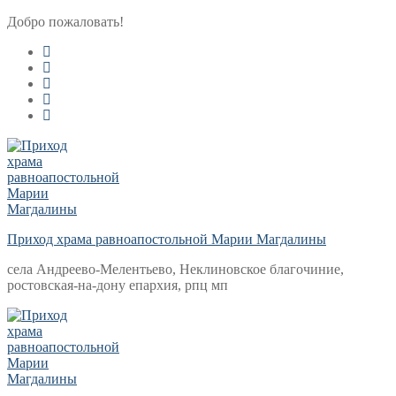
Перейти
Меню
Закрыть
Добро пожаловать!
к
содержимому
Приход храма равноапостольной Марии Магдалины
села Андреево-Мелентьево, Неклиновское благочиние,
ростовская-на-дону епархия, рпц мп