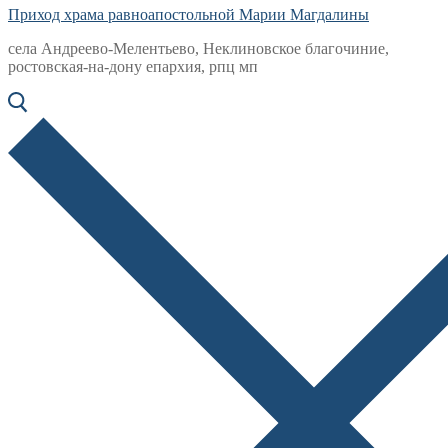
Приход храма равноапостольной Марии Магдалины
села Андреево-Мелентьево, Неклиновское благочиние,
ростовская-на-дону епархия, рпц мп