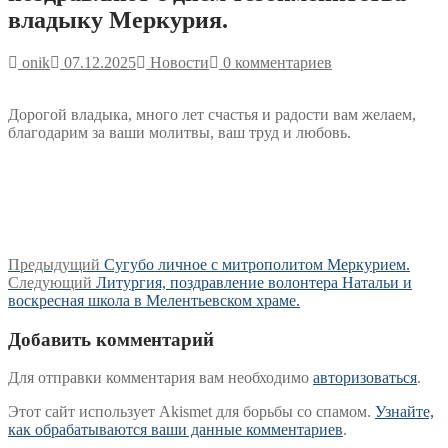
владыку Меркурия.
onik
07.12.2025
Новости
0 комментариев
Дорогой владыка, много лет счастья и радости вам желаем,
благодарим за ваши молитвы, ваш труд и любовь.
Навигация
Предыдущая
Предыдущий
Сугубо личное с митрополитом Меркурием.
Следующая
запись:
Следующий
Литургия, поздравление волонтера Натальи и
по
запись:
воскресная школа в Мелентьевском храме.
записям
Добавить комментарий
Для отправки комментария вам необходимо
авторизоваться
.
Этот сайт использует Akismet для борьбы со спамом.
Узнайте,
как обрабатываются ваши данные комментариев
.