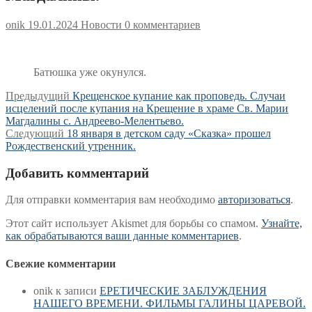
onik
19.01.2024
Новости
0 комментариев
Батюшка уже окунулся.
Навигация
Предыдущая
Предыдущий
Крещенское купание как проповедь. Случаи
запись:
исцелений после купания на Крещение в храме Св. Марии
по
Магдалины с. Андреево-Мелентьево.
записям
Следующая
Следующий
18 января в детском саду «Сказка» прошел
запись:
Рождественский утренник.
Добавить комментарий
Для отправки комментария вам необходимо
авторизоваться
.
Этот сайт использует Akismet для борьбы со спамом.
Узнайте,
как обрабатываются ваши данные комментариев
.
Свежие комментарии
onik
к записи
ЕРЕТИЧЕСКИЕ ЗАБЛУЖДЕНИЯ
НАШЕГО ВРЕМЕНИ. ФИЛЬМЫ ГАЛИНЫ ЦАРЕВОЙ.