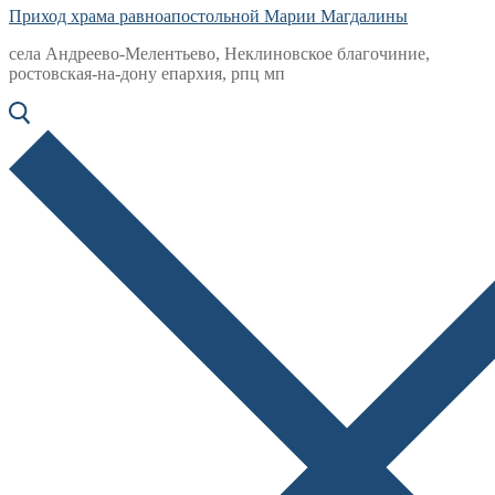
Приход храма равноапостольной Марии Магдалины
села Андреево-Мелентьево, Неклиновское благочиние,
ростовская-на-дону епархия, рпц мп