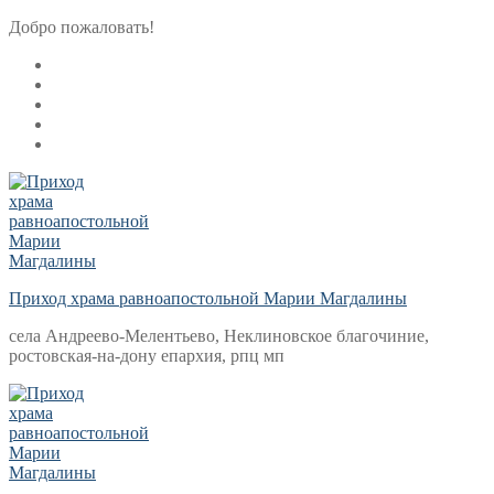
Перейти
Меню
Закрыть
Добро пожаловать!
к
содержимому
Приход храма равноапостольной Марии Магдалины
села Андреево-Мелентьево, Неклиновское благочиние,
ростовская-на-дону епархия, рпц мп