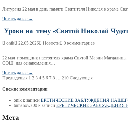
Литургия 22 мая в день памяти Святителя Николая в храме С
Читать далее →
Уроки на тему «Святой Николай Чуд
onik
22.05.2026
Новости
0 комментариев
22 мая помощник настоятеля храма Святой Марии Магдалины 
СОШ, для ознакомления…
Читать далее →
Пагинация
Предыдущая
1
2
3
4
5
6
7
8
…
210
Следующая
записей
Свежие комментарии
onik
к записи
ЕРЕТИЧЕСКИЕ ЗАБЛУЖДЕНИЯ НАШЕГ
tumanowa00
к записи
ЕРЕТИЧЕСКИЕ ЗАБЛУЖДЕНИЯ 
Мета