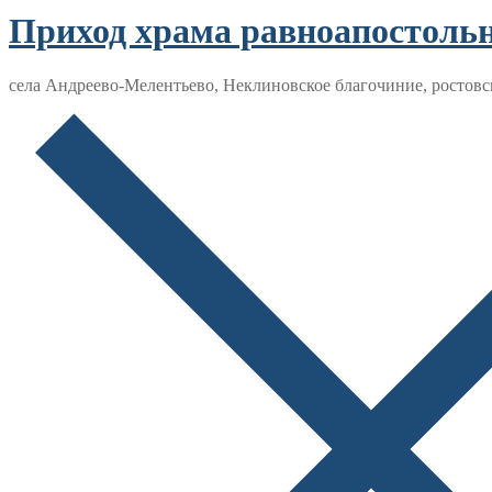
Приход храма равноапостол
села Андреево-Мелентьево, Неклиновское благочиние, ростовс