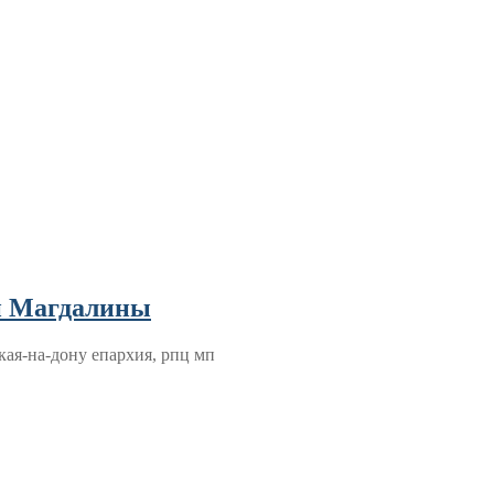
и Магдалины
кая-на-дону епархия, рпц мп