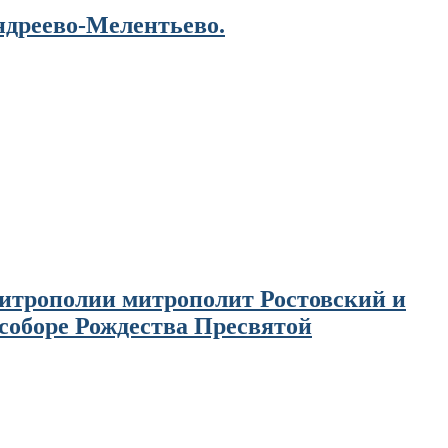
ндреево-Мелентьево.
митрополии митрополит Ростовский и
оборе Рождества Пресвятой