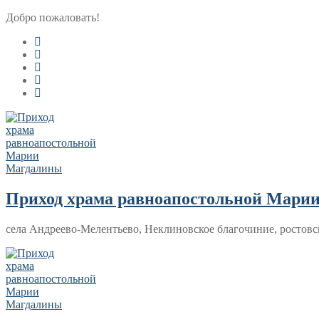
Перейти
Меню
Закрыть
Добро пожаловать!
к
содержимому
Приход храма равноапостольной Мари
села Андреево-Мелентьево, Неклиновское благочиние, ростовс