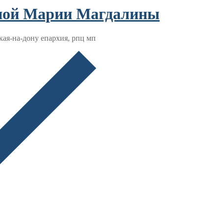
ьной Марии Магдалины
кая-на-дону епархия, рпц мп