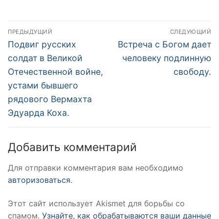
Навигация
ПРЕДЫДУЩИЙ
СЛЕДУЮЩИЙ
по
Предыдущая
Следующая
Подвиг русских
Встреча с Богом дает
запись:
запись:
записям
солдат в Великой
человеку подлинную
Отечественной войне,
свободу.
устами бывшего
рядового Вермахта
Эдуарда Коха.
Добавить комментарий
Для отправки комментария вам необходимо
авторизоваться
.
Этот сайт использует Akismet для борьбы со
спамом.
Узнайте, как обрабатываются ваши данные