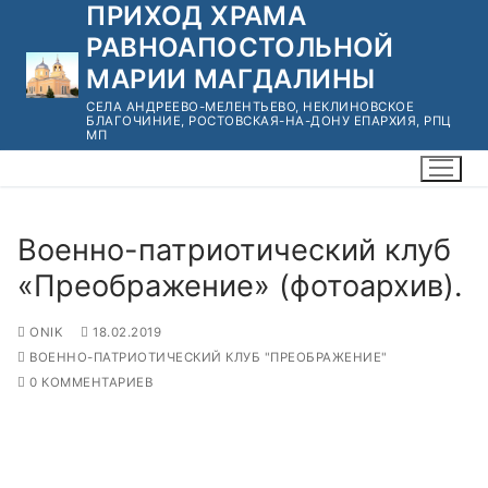
ПРИХОД ХРАМА
Перейти
к
РАВНОАПОСТОЛЬНОЙ
содержимому
МАРИИ МАГДАЛИНЫ
СЕЛА АНДРЕЕВО-МЕЛЕНТЬЕВО, НЕКЛИНОВСКОЕ
БЛАГОЧИНИЕ, РОСТОВСКАЯ-НА-ДОНУ ЕПАРХИЯ, РПЦ
МП
Военно-патриотический клуб
«Преображение» (фотоархив).
ONIK
18.02.2019
ВОЕННО-ПАТРИОТИЧЕСКИЙ КЛУБ "ПРЕОБРАЖЕНИЕ"
0 КОММЕНТАРИЕВ