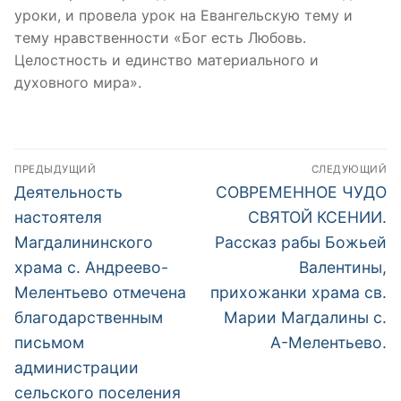
уроки, и провела урок на Евангельскую тему и
тему нравственности «Бог есть Любовь.
Целостность и единство материального и
духовного мира».
Навигация
ПРЕДЫДУЩИЙ
СЛЕДУЮЩИЙ
по
Предыдущая
Следующая
Деятельность
СОВРЕМЕННОЕ ЧУДО
запись:
запись:
записям
настоятеля
СВЯТОЙ КСЕНИИ.
Магдалининского
Рассказ рабы Божьей
храма с. Андреево-
Валентины,
Мелентьево отмечена
прихожанки храма св.
благодарственным
Марии Магдалины с.
письмом
А-Мелентьево.
администрации
сельского поселения