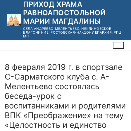
ПРИХОД ХРАМА
Перейти
к
РАВНОАПОСТОЛЬНОЙ
содержимому
МАРИИ МАГДАЛИНЫ
СЕЛА АНДРЕЕВО-МЕЛЕНТЬЕВО, НЕКЛИНОВСКОЕ
БЛАГОЧИНИЕ, РОСТОВСКАЯ-НА-ДОНУ ЕПАРХИЯ, РПЦ
МП
8 февраля 2019 г. в спортзале
С-Сарматского клуба с. А-
Мелентьево состоялась
беседа-урок с
воспитанниками и родителями
ВПК «Преображение» на тему
«Целостность и единство