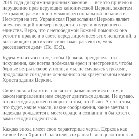
2019 года дискриминационных законов — все это привело к
нарушению прав верующих канонической Церкви, захватам
ее храмов, разжиганию межконфессиональной ненависти.
Несмотря на это, Украинская Православная Церковь являет
впечатляющий пример твердости в вере и внутреннего
единства. Верю, что с непобедимой Божией помощью она
устоит в правде и в свете перед лицом всех этих испытаний, а
восстающие против нее силы тьмы рассеются, «как
рассеивается дым» (Пс. 63:3).
Будем молиться о том, чтобы Церковь преодолела эти
искушения, как всегда побеждала ереси и нестроения, чтобы
бурные ветры вскоре утихли, а мы, не смущаясь угрозами,
продолжали созидание основанного на краеугольном камне
Христа здания Церкви.
Свое слово я бы хотел посвятить размышлениям о том, в
каком направлении нам следует двигаться дальше. Не думаю,
что я сегодня должен говорить о том, что было. А вот о том,
что будет, какие мысли, какие соображения, какие мечты и
надежды рождаются в моем сердце и сознании, я бы хотел с
вами сегодня поделиться.
Каждая эпоха имеет свои характерные черты. Церковь как
живое Тело Христа Спасителя, сохраняя Свою целостность и