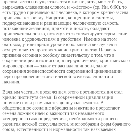
преломляется и осуществляется в жизни, хотя, может быть,
выражаясь славянским словом, и «жéстоко» (ср. Ин. 6:60), то
есть трудно приемлемо для человека, в котором крепко засела
привычка к эгоизму. Напротив, концепции и системы,
поддерживающие и развивающие человеческую самость,
потакающие желаниям, прихоти и похоти, обладают
привлекательностью, потому что эксплуатируют стремление
человека к удовольствиям и удобствам. Именно на этом
бытовом, утилитарном уровне в большинстве случаев и
осуществляется противостояние христианству. Церковь
призвана сегодня к особому свидетельству о том, что в
сохранении религиозного и, в первую очередь, христианского
мировоззрения — залог от распада личности, залог
сохранения жизнеспособности современной цивилизации
через преодоление эгоистической вседозволенности и
насилия.
Важным частным проявлением этого противостояния стал
кризис института семьи. В современной цивилизации
понятие семьи размывается до неузнаваемости. В
общественное сознание вброшены и активно прорастают
семена ложных идей о важности так называемого
«гендерного самоопределения», необходимости раннего
развития детской сексуальности, многообразии форм брачного
союза, естественности и нормальности так называемых