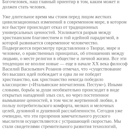
Богочеловек, наш главный ориентир в том, каким может и
должен стать человек.
Уже длительное время мы стоим перед лицом жестких
цивилизационных изменений в современном мире, в котором
все быстрее происходит отказ от традиционных
универсальных ценностей. Усиливается разрыв между
христианским благовестием и той идейной парадигмой, в
которой развивается современное человечество.
Подвергаются пересмотру представления о Творце, мире и
человеке, о нравственных принципах, об отношениях между
людьми, о месте религии в обществе и личной жизни. Все эти
тенденции не вполне новые — еще в начале ХХ века философ
Василий Васильевич Розанов отмечал, что «существование
без высших идей побеждает и едва ли не победит
христианство, как христианство некогда победило
классицизм» («Итальянские впечатления. Пестум»). Иными
словами, борьба за души необязательно происходит в виде
открытых нападений злых сил, но через постепенное
вымывание ценностей, в том числе жертвенной любви, в
пользу потребительского комфорта, мелких и мелочных
целей, духовной и душевной расслабленности. Сегодня уже
очевидно, что эти прозрения замечательного русского
мыслителя осуществляются с устрашающей скоростью. Мы
стали свидетелями стремительного развития технологий,