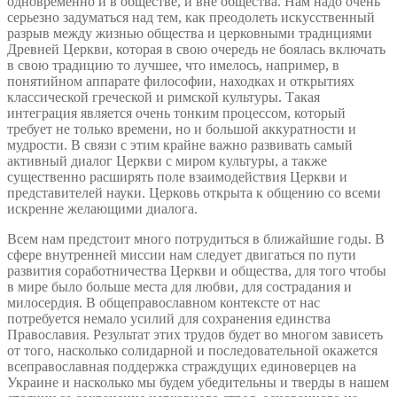
одновременно и в обществе, и вне общества. Нам надо очень
серьезно задуматься над тем, как преодолеть искусственный
разрыв между жизнью общества и церковными традициями
Древней Церкви, которая в свою очередь не боялась включать
в свою традицию то лучшее, что имелось, например, в
понятийном аппарате философии, находках и открытиях
классической греческой и римской культуры. Такая
интеграция является очень тонким процессом, который
требует не только времени, но и большой аккуратности и
мудрости. В связи с этим крайне важно развивать самый
активный диалог Церкви с миром культуры, а также
существенно расширять поле взаимодействия Церкви и
представителей науки. Церковь открыта к общению со всеми
искренне желающими диалога.
Всем нам предстоит много потрудиться в ближайшие годы. В
сфере внутренней миссии нам следует двигаться по пути
развития соработничества Церкви и общества, для того чтобы
в мире было больше места для любви, для сострадания и
милосердия. В общеправославном контексте от нас
потребуется немало усилий для сохранения единства
Православия. Результат этих трудов будет во многом зависеть
от того, насколько солидарной и последовательной окажется
всеправославная поддержка страждущих единоверцев на
Украине и насколько мы будем убедительны и тверды в нашем