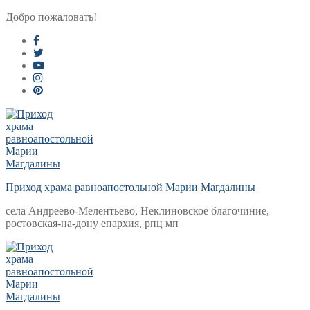
Перейти
Меню
Закрыть
Добро пожаловать!
к
содержимому
Приход храма равноапостольной Марии Магдалины
села Андреево-Мелентьево, Неклиновское благочиние,
ростовская-на-дону епархия, рпц мп