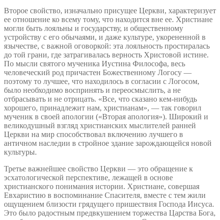
Второе свойство, изначально присущее Церкви, характеризует
ее отношение ко всему тому, что находится вне ее. Христиане
могли быть лояльны и государству, и общественному
устройству с его обычаями, и даже культуре, укорененной в
язычестве, с важной оговоркой: эта лояльность простиралась
до той грани, где затрагивалась верность Христовой истине.
По мысли святого мученика Иустина Философа, весь
человеческий род причастен Божественному Логосу —
поэтому то лучшее, что находилось в согласии с Логосом,
было необходимо воспринять и переосмыслить, а не
отбрасывать и не отрицать. «Все, что сказано кем-нибудь
хорошего, принадлежит нам, христианам», — так говорил
мученик в своей апологии («Вторая апология»). Широкий и
великодушный взгляд христианских мыслителей ранней
Церкви на мир способствовал включению лучшего в
античном наследии в стройное здание зарождающейся новой
культуры.
Третье важнейшее свойство Церкви — это обращение к
эсхатологической перспективе, лежащей в основе
христианского понимания истории. Христиане, совершая
Евхаристию в воспоминание Спасителя, вместе с тем жили
ощущением близости грядущего пришествия Господа Иисуса.
Это было радостным предвкушением торжества Царства Бога,