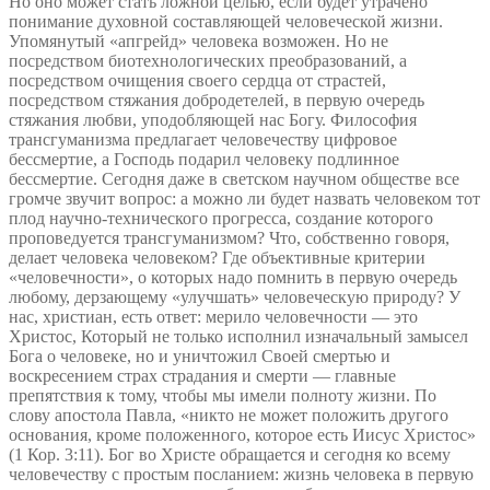
Но оно может стать ложной целью, если будет утрачено
понимание духовной составляющей человеческой жизни.
Упомянутый «апгрейд» человека возможен. Но не
посредством биотехнологических преобразований, а
посредством очищения своего сердца от страстей,
посредством стяжания добродетелей, в первую очередь
стяжания любви, уподобляющей нас Богу. Философия
трансгуманизма предлагает человечеству цифровое
бессмертие, а Господь подарил человеку подлинное
бессмертие. Сегодня даже в светском научном обществе все
громче звучит вопрос: а можно ли будет назвать человеком тот
плод научно-технического прогресса, создание которого
проповедуется трансгуманизмом? Что, собственно говоря,
делает человека человеком? Где объективные критерии
«человечности», о которых надо помнить в первую очередь
любому, дерзающему «улучшать» человеческую природу? У
нас, христиан, есть ответ: мерило человечности — это
Христос, Который не только исполнил изначальный замысел
Бога о человеке, но и уничтожил Своей смертью и
воскресением страх страдания и смерти — главные
препятствия к тому, чтобы мы имели полноту жизни. По
слову апостола Павла, «никто не может положить другого
основания, кроме положенного, которое есть Иисус Христос»
(1 Кор. 3:11). Бог во Христе обращается и сегодня ко всему
человечеству с простым посланием: жизнь человека в первую