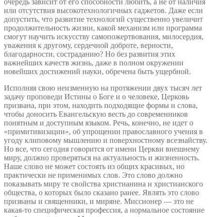
очередь зависит от его способности любить, а не от наличия
или отсутствия высокотехнологичных гаджетов. Даже если
допустить, что развитие технологий существенно увеличит
продолжительность жизни, какой механизм или программа
смогут научить искусству самопожертвования, милосердия,
уважения к другому, сердечной доброте, верности,
благодарности, состраданию? Но без развития этих
важнейших качеств жизнь, даже в полном окружении
новейших достижений науки, обречена быть ущербной.
Исполняя свою неизменную на протяжении двух тысяч лет
задачу проповеди Истины о Боге и о человеке, Церковь
призвана, при этом, находить подходящие формы и слова,
чтобы доносить Евангельскую весть до современников
понятным и доступным языком. Речь, конечно, не идет о
«примитивизации», об упрощении православного учения в
угоду клиповому мышлению и поверхностному всезнайству.
Но все, что сегодня говорится от имени Церкви внешнему
миру, должно проверяться на актуальность и жизненность.
Наше слово не может состоять из общих красивых, но
практически не применимых слов. Это слово должно
показывать миру те свойства христианина и христианского
общества, о которых было сказано ранее. Являть это слово
призваны и священники, и миряне. Миссионер — это не
какая-то специфическая профессия, а нормальное состояние