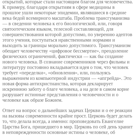
открытий, которые стали настоящим благом для человечества.
К примеру, благодаря открытиям в сфере медицины в
прошлое ушли некоторые эпидемии, являвшиеся в средние
века бедой всемирного масштаба. Проблема трансгуманизма
— в сведении человека к его биологической, или, говоря
святоотеческим языком, телесной составляющей, для
совершенствования которой допустимо, по уверению адептов
этого учения, поступаться нравственными нормами и
выходить за границы морально допустимого. Трансгуманизм
обещает человечеству «цифровое бессмертие», преодоление
физических ограничений, фактически — как бы создание
нового человека. В сознание современников через фильмы и
литературу постоянно вкладывается идея о том, что человек
требует «переделки», «обновления», или, пользуясь
выражением из компьютерной индустрии — «апгрейда». Это
новая форма антихристианства, которая декларирует
искреннюю заботу о благе человека, а на деле в самом корне
разрушает истинные представления о человечности и о
человеке как образе Божием.
Ответ на вопрос о дальнейших задачах Церкви и о ее реакции
на вызовы современности крайне прост. Церковь будет делать
то, что делала всегда, а именно: проповедовать Евангелие
Царства Бога, пришедшего в мир. Церковь по сей день хранит
в неповрежденности основные истины о человеке, об