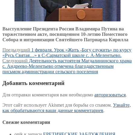
Выступление Президента России Владимира Путина на
торжественном акте, посвященном 10-летию Поместного
Собора и интронизации Святейшего Патриарха Кирилла
Навигация
Предыдущая
Предыдущий
1 февраля. Урок «Жить -Богу служить» по курсу
запись:
«Русь Святая…» в С-Сарматской школе с. А-Мелентьево.
по
Следующая
Следующий
Деятельность настоятеля Магдалининского храма
записям
запись:
с. Андреево-Мелентьево отмечена благодарственным
письмом администрации сельского поселения
Добавить комментарий
Для отправки комментария вам необходимо
авторизоваться
.
Этот сайт использует Akismet для борьбы со спамом.
Узнайте,
как обрабатываются ваши данные комментариев
.
Свежие комментарии
onik
к записи
ЕРЕТИЧЕСКИЕ ЗАБЛУЖДЕНИЯ