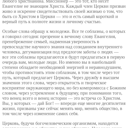
любого христианина. Миссионер — это тот, кто несет
Евангелие не знающим Христа. Каждый член Церкви призван
живо и искренне свидетельствовать своей жизнью о том, что
быть со Христом в Церкви — это и есть самый короткий и
верный путь к полноте жизни и личному счастью.
Особые слова обращу к молодежи. Все те соблазны, о которых
я говорил сегодня: презрение к вечному слову Евангелия,
пренебрежение семьей, надменная уверенность в
превосходстве научного знания над созиданием внутреннего
человека, дегуманизация под предлогом заботы о людях —
все эти соблазны предлагаются и будут предлагаться в первую
очередь вам, молодые люди. Но именно вы в наибольшей
степени обладаете необходимой энергией и неравнодушием,
чтобы противостоять этим соблазнам, в том числе через тот
путь, который предлагает Церковь. Через дружбу в высшем
значении этого слова, через открытость и творческое
восприятие окружающего мира, но без компромисса с Божиим
словом, через устремление к будущему, при понимании того,
что венец всего и венец истории — это встреча со Христом.
Вы, у которых — дай Бог! — впереди еще многие десятилетия
жизни, призваны уже сейчас менять мир, менять общество, в
том числе через изменение самих себя.
Церковь, будучи богочеловеческим организмом, находится