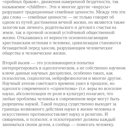
«пробных браков», движения намеренной бездетности, так
называемое «childfree». Эти и многие другие «вирусы»
разрушают традиционные семейные ценности. Между тем эти
два слова — семейные ценности — не только говорят об
одном из путей достижения вечной жизни, но являются также
залогом как личного, родительского и детского счастья на
земле, так и прочной основой устойчивой общественной
жизни. Отказавшись от верности основополагающим
христианским истинам о человеке, цивилизация становится
беззащитной перед хаосом, разрушающим человеческие
общества и человеческие жизни.
Второй вызов — это усиливающиеся попытки
интерпретировать в идеологическом, а не собственно научном
ключе данные научных дисциплин, особенно таких, как
психология, социология, нейрофизиология и многие другие.
Научный атеизм советского времени ушел в прошлое, но
идеологи современного «сциентизма» (т.е. веры во всесилие
науки, абсолютизации ее роли в культуре) полагают, что
любые проблемы человека в современном мире могут быть
разрешены наукой. Такой подход существенно выходит за
границы возможного действия науки в жизни человека и
искусственно противопоставляет науку и религию. И
священник, и психолог, и психотерапевт должны каждый
заниматься своим делом, а сообща — помогать человеку.