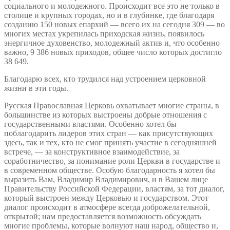
социального и молодежного. Происходит все это не только в
столице и крупных городах, но и в глубинке, где благодаря
созданию 150 новых епархий — всего их на сегодня 309 — во
многих местах укрепилась приходская жизнь, появилось
энергичное духовенство, молодежный актив и, что особенно
важно, 9 386 новых приходов, общее число которых достигло
38 649.
Благодарю всех, кто трудился над устроением церковной
жизни в эти годы.
Русская Православная Церковь охватывает многие страны, в
большинстве из которых выстроены добрые отношения с
государственными властями. Особенно хотел бы
поблагодарить лидеров этих стран — как присутствующих
здесь, так и тех, кто не смог принять участие в сегодняшней
встрече, — за конструктивное взаимодействие, за
соработничество, за понимание роли Церкви в государстве и
в современном обществе. Особую благодарность я хотел бы
выразить Вам, Владимир Владимирович, и в Вашем лице
Правительству Российской Федерации, властям, за тот диалог,
который выстроен между Церковью и государством. Этот
диалог происходит в атмосфере всегда доброжелательной,
открытой; нам предоставляется возможность обсуждать
многие проблемы, которые волнуют наш народ, общество и,