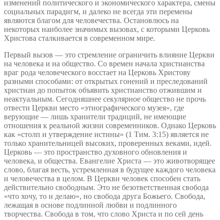
изменений политического и экономического характера, смены
социальных парадигм, и далеко не всегда эти перемены
являются благом для человечества. Остановлюсь на
некоторых наиболее значимых вызовах, с которыми Церковь
Христова сталкивается в современном мире.
Первый вызов — это стремление ограничить влияние Церкви
на человека и на общество. Со времен начала христианства
враг рода человеческого восстает на Церковь Христову
разными способами: от открытых гонений и преследований
христиан до попыток объявить христианство отжившим и
неактуальным. Сегодняшнее секулярное общество не прочь
отвести Церкви место «этнографического музея», где
верующие — лишь хранители традиций, не имеющие
отношения к реальной жизни современников. Однако Церковь
как «столп и утверждение истины» (1 Тим. 3:15) является не
только хранительницей высоких, проверенных веками, идей.
Церковь — это пространство духовного обновления и
человека, и общества. Евангелие Христа — это животворящее
слово, благая весть, устремленная в будущее каждого человека
и человечества в целом. В Церкви человек способен стать
действительно свободным. Это не безответственная свобода
«что хочу, то и делаю», но свобода друга Божьего. Свобода,
лежащая в основе подлинной любви и подлинного
творчества. Свобода в том, что слово Христа и по сей день