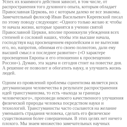
Успех их взаимного действия зависит, в том числе, от
распространения того духовного опыта, которым обладает
Православная Церковь, но с которым далеко не все знакомы.
Замечательный философ Иван Васильевич Киреевский писал
по этому поводу следующее: «Одного только желаю я: чтобы
те начала жизни, которые хранятся в учении святой
Православной Церкви, вполне проникнули убеждения всех
степеней и сословий наших, чтобы эти высшие начала,
господствуя над просвещением европейским и не вытесняя
его, но, напротив, обнимая его своею полнотою, дали ему
высший смысл и последнее развитие» («О характере
просвещения Европы и его отношении к просвещению
России»). Думаю, эта задача и сегодня стоит на повестке дня.
А решение ее позволит и обогатить науку, и улучшить жизнь
людей.
Одним из проявлений проблемы сциентизма является риск
дегуманизации человечества в результате распространения
идей трансгуманизма, то есть «выхода за границы
человеческого», проповеди некоего качественного улучшения
физической природы человека посредством науки и
технологий. Трансгуманисты часто ссылаются на желание
уменьшить страдания человека, сделать его физическое
существования более совершенным. В этих целях нет ничего
плохого. Мы знаем множество замечательных научных