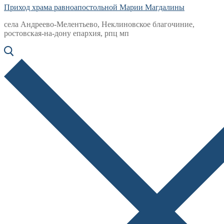
Приход храма равноапостольной Марии Магдалины
села Андреево-Мелентьево, Неклиновское благочиние,
ростовская-на-дону епархия, рпц мп