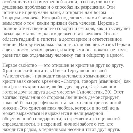
особенностях его внутренней жизни, о его духовных и
душевных проблемах и о способах их разрешения. Эти
истины не придуманы нами, а открыты нам Богом —
Творцом человека, Который поделился с нами Своим
замыслом о том, каким призван быть человек. Церковь с
полной ответственностью говорит и сегодня, как и тысячу лет
назад: да, мы знаем, каким должен стать человек. Это не
область гаданий и гипотез, а достоверное и ответственное
знание. Назову несколько свойств, отличающих жизнь Церкви
еще с апостольских времен, и которыми она показывает путь
развития как отдельному человеку, так и обществу в целом.
Первое свойство — это отношение христиан друг ко другу.
Христианский писатель II века Тертуллиан в своей
«Апологетике» приводит свидетельство язычников о
христианах своего времени: «Смотри, говорят [язычники], как
они [то есть христиане] любят друг друга, <…> как они
готовы друг за друга даже умереть» (Апологетик, 39). Этот
возглас изумления со стороны язычников демонстрирует,
каковой была одна фундаментальных основ христианской
миссии. Это христианская любовь, которая и по сей день
может выражаться и выражается в нелицемерной
общественной солидарности, в стремлении к социальной
справедливости, в искренней личной заботе о тех, кто
находится рядом, в терпеливом несении тягот друг друга.