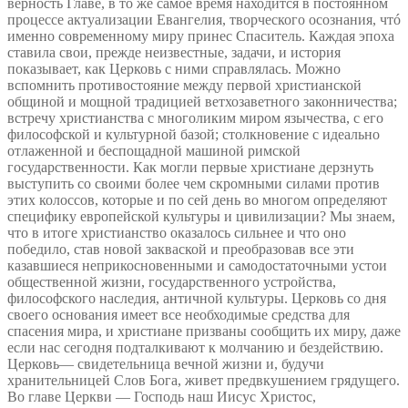
верность Главе, в то же самое время находится в постоянном
процессе актуализации Евангелия, творческого осознания, чтó
именно современному миру принес Спаситель. Каждая эпоха
ставила свои, прежде неизвестные, задачи, и история
показывает, как Церковь с ними справлялась. Можно
вспомнить противостояние между первой христианской
общиной и мощной традицией ветхозаветного законничества;
встречу христианства с многоликим миром язычества, с его
философской и культурной базой; столкновение с идеально
отлаженной и беспощадной машиной римской
государственности. Как могли первые христиане дерзнуть
выступить со своими более чем скромными силами против
этих колоссов, которые и по сей день во многом определяют
специфику европейской культуры и цивилизации? Мы знаем,
что в итоге христианство оказалось сильнее и что оно
победило, став новой закваской и преобразовав все эти
казавшиеся неприкосновенными и самодостаточными устои
общественной жизни, государственного устройства,
философского наследия, античной культуры. Церковь со дня
своего основания имеет все необходимые средства для
спасения мира, и христиане призваны сообщить их миру, даже
если нас сегодня подталкивают к молчанию и бездействию.
Церковь— свидетельница вечной жизни и, будучи
хранительницей Слов Бога, живет предвкушением грядущего.
Во главе Церкви — Господь наш Иисус Христос,