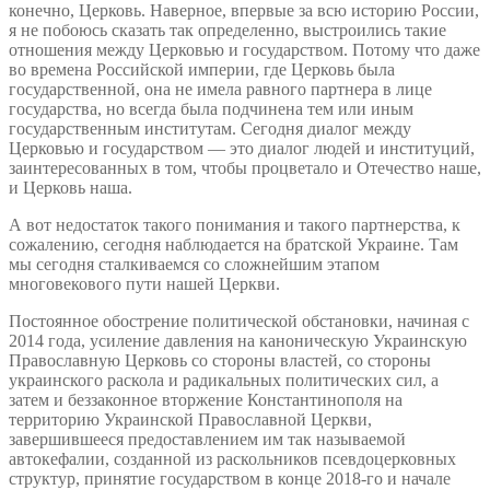
конечно, Церковь. Наверное, впервые за всю историю России,
я не побоюсь сказать так определенно, выстроились такие
отношения между Церковью и государством. Потому что даже
во времена Российской империи, где Церковь была
государственной, она не имела равного партнера в лице
государства, но всегда была подчинена тем или иным
государственным институтам. Сегодня диалог между
Церковью и государством — это диалог людей и институций,
заинтересованных в том, чтобы процветало и Отечество наше,
и Церковь наша.
А вот недостаток такого понимания и такого партнерства, к
сожалению, сегодня наблюдается на братской Украине. Там
мы сегодня сталкиваемся со сложнейшим этапом
многовекового пути нашей Церкви.
Постоянное обострение политической обстановки, начиная с
2014 года, усиление давления на каноническую Украинскую
Православную Церковь со стороны властей, со стороны
украинского раскола и радикальных политических сил, а
затем и беззаконное вторжение Константинополя на
территорию Украинской Православной Церкви,
завершившееся предоставлением им так называемой
автокефалии, созданной из раскольников псевдоцерковных
структур, принятие государством в конце 2018-го и начале