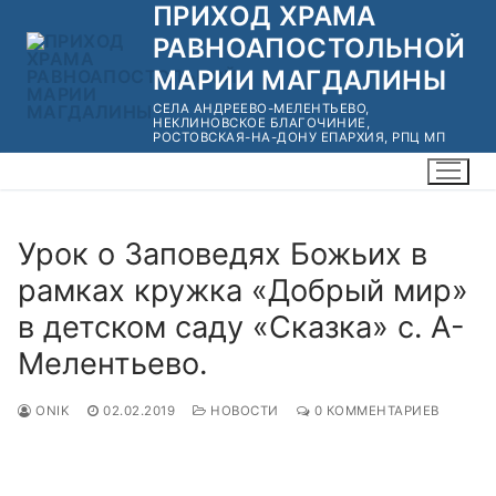
ПРИХОД ХРАМА
Перейти
к
РАВНОАПОСТОЛЬНОЙ
содержимому
МАРИИ МАГДАЛИНЫ
СЕЛА АНДРЕЕВО-МЕЛЕНТЬЕВО,
НЕКЛИНОВСКОЕ БЛАГОЧИНИЕ,
РОСТОВСКАЯ-НА-ДОНУ ЕПАРХИЯ, РПЦ МП
Урок о Заповедях Божьих в
рамках кружка «Добрый мир»
в детском саду «Сказка» с. А-
Мелентьево.
ONIK
02.02.2019
НОВОСТИ
0 КОММЕНТАРИЕВ