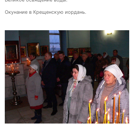
Окунание в Крещенскую иордань.