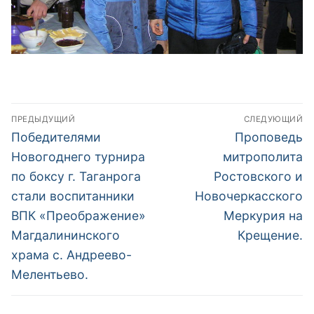
Навигация
ПРЕДЫДУЩИЙ
СЛЕДУЮЩИЙ
по
Предыдущая
Следующая
Победителями
Проповедь
запись:
запись:
записям
Новогоднего турнира
митрополита
по боксу г. Таганрога
Ростовского и
стали воспитанники
Новочеркасского
ВПК «Преображение»
Меркурия на
Магдалининского
Крещение.
храма с. Андреево-
Мелентьево.