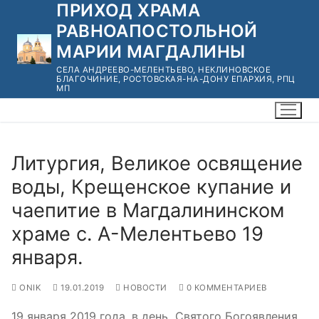
ПРИХОД ХРАМА
Перейти
к
РАВНОАПОСТОЛЬНОЙ
содержимому
МАРИИ МАГДАЛИНЫ
СЕЛА АНДРЕЕВО-МЕЛЕНТЬЕВО, НЕКЛИНОВСКОЕ
БЛАГОЧИНИЕ, РОСТОВСКАЯ-НА-ДОНУ ЕПАРХИЯ, РПЦ
МП
Литургия, Великое освящение
воды, Крещенское купание и
чаепитие в Магдалининском
храме с. А-Мелентьево 19
января.
ONIK
19.01.2019
НОВОСТИ
0 КОММЕНТАРИЕВ
19 января 2019 года, в день Святого Богоявления,