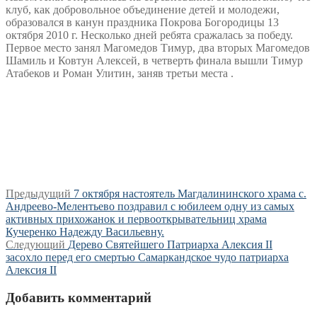
клуб, как добровольное объединение детей и молодежи,
образовался в канун праздника Покрова Богородицы 13
октября 2010 г. Несколько дней ребята сражалась за победу.
Первое место занял Магомедов Тимур, два вторых Магомедов
Шамиль и Ковтун Алексей, в четверть финала вышли Тимур
Атабеков и Роман Улитин, заняв третьи места .
Навигация
Предыдущая
Предыдущий
7 октября настоятель Магдалининского храма с.
запись:
Андреево-Мелентьево поздравил с юбилеем одну из самых
по
активных прихожанок и первооткрывательниц храма
записям
Кучеренко Надежду Васильевну.
Следующая
Следующий
Дерево Святейшего Патриарха Алексия II
запись:
засохло перед его смертью Самаркандское чудо патриарха
Алексия II
Добавить комментарий