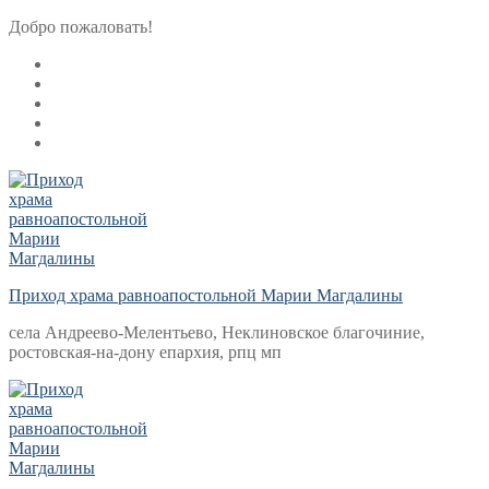
Перейти
Меню
Закрыть
Добро пожаловать!
к
содержимому
Приход храма равноапостольной Марии Магдалины
села Андреево-Мелентьево, Неклиновское благочиние,
ростовская-на-дону епархия, рпц мп