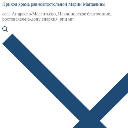
Приход храма равноапостольной Марии Магдалины
села Андреево-Мелентьево, Неклиновское благочиние,
ростовская-на-дону епархия, рпц мп