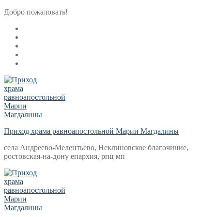
Перейти
Меню
Закрыть
Добро пожаловать!
к
содержимому
Приход храма равноапостольной Марии Магдалины
села Андреево-Мелентьево, Неклиновское благочиние,
ростовская-на-дону епархия, рпц мп