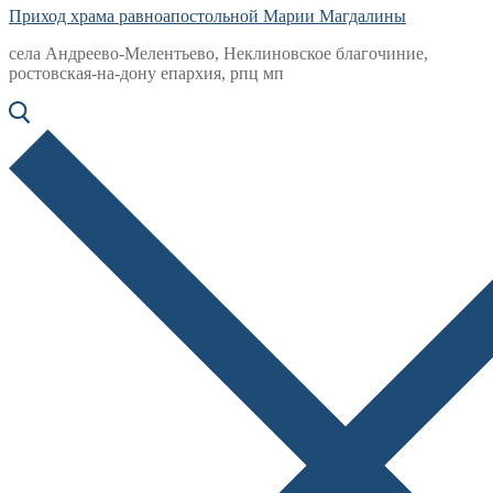
Приход храма равноапостольной Марии Магдалины
села Андреево-Мелентьево, Неклиновское благочиние,
ростовская-на-дону епархия, рпц мп