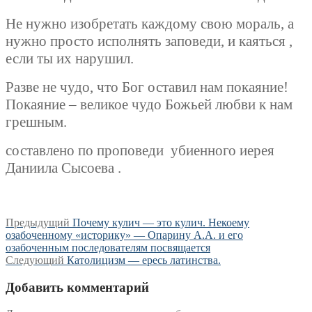
Не нужно изобретать каждому свою мораль, а
нужно просто исполнять заповеди, и каяться ,
если ты их нарушил.
Разве не чудо, что Бог оставил нам покаяние!
Покаяние – великое чудо Божьей любви к нам
грешным.
составлено по проповеди
убиенного иерея
Даниила Сысоева .
Навигация
Предыдущая
Предыдущий
Почему кулич — это кулич. Некоему
запись:
озабоченному «историку» — Опарину А.А. и его
по
озабоченным последователям посвящается
записям
Следующая
Следующий
Католицизм — ересь латинства.
запись:
Добавить комментарий