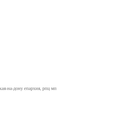
кая-на-дону епархия, рпц мп