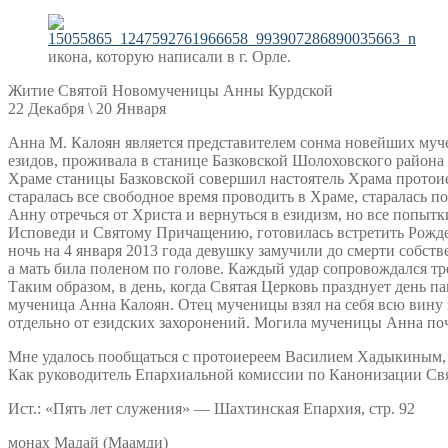
икона, которую написали в г. Орле.
Житие Святой Новомученицы Анны Курдской
22 Декабря \ 20 Января
Анна М. Калоян является представителем сонма новейших муч
езидов, проживала в станице Базковской Шолоховского района
Храме станицы Базковской совершил настоятель Храма протоие
старалась все свободное время проводить в Храме, старалась п
Анну отречься от Христа и вернуться в езидизм, но все попытк
Исповеди и Святому Причащению, готовилась встретить Рождес
ночь на 4 января 2013 года девушку замучили до смерти собстве
а мать била поленом по голове. Каждый удар сопровождался тр
Таким образом, в день, когда Святая Церковь празднует день
мученица Анна Калоян. Отец мученицы взял на себя всю вину 
отдельно от езидских захоронений. Могила мученицы Анна п
Мне удалось пообщаться с протоиереем Василием Хадыкиным,
Как руководитель Епархиальной комиссии по Канонизации Свя
Ист.: «Пять лет служения» — Шахтинская Епархия, стр. 92
монах Мадай (Маамди)