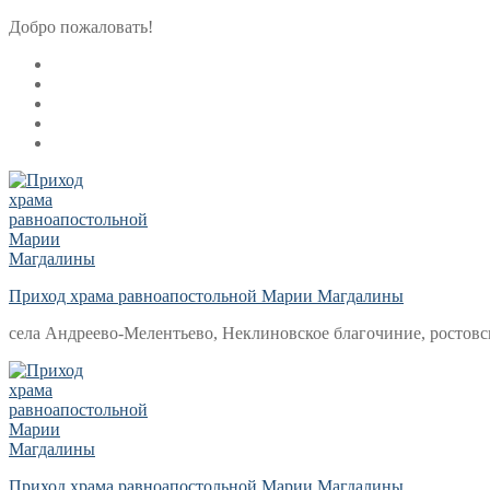
Перейти
Меню
Закрыть
Добро пожаловать!
к
содержимому
Приход храма равноапостольной Марии Магдалины
села Андреево-Мелентьево, Неклиновское благочиние, ростовс
Приход храма равноапостольной Марии Магдалины