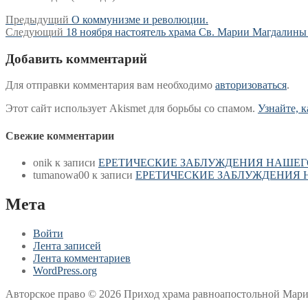
Навигация
Предыдущая
Предыдущий
О коммунизме и революции.
Следующая
запись:
Следующий
18 ноября настоятель храма Св. Марии Магдалины 
по
запись:
записям
Добавить комментарий
Для отправки комментария вам необходимо
авторизоваться
.
Этот сайт использует Akismet для борьбы со спамом.
Узнайте, 
Свежие комментарии
onik
к записи
ЕРЕТИЧЕСКИЕ ЗАБЛУЖДЕНИЯ НАШЕГ
tumanowa00
к записи
ЕРЕТИЧЕСКИЕ ЗАБЛУЖДЕНИЯ 
Мета
Войти
Лента записей
Лента комментариев
WordPress.org
Авторское право © 2026 Приход храма равноапостольной Ма