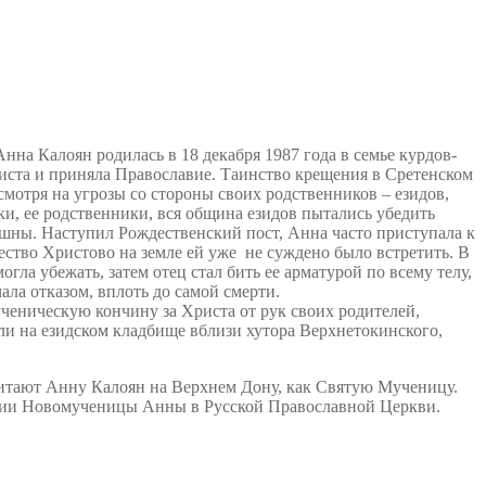
Анна Калоян родилась в 18 декабря 1987 года в семье курдов-
риста и приняла Православие. Таинство крещения в Сретенском
мотря на угрозы со стороны своих родственников – езидов,
ки, ее родственники, вся община езидов пытались убедить
пешны. Наступил Рождественский пост, Анна часто приступала к
ство Христово на земле ей уже не суждено было встретить. В
гла убежать, затем отец стал бить ее арматурой по всему телу,
ала отказом, вплоть до самой смерти.
ченическую кончину за Христа от рук своих родителей,
ли на езидском кладбище вблизи хутора Верхнетокинского,
итают Анну Калоян на Верхнем Дону, как Святую Мученицу.
зации Новомученицы Анны в Русской Православной Церкви.