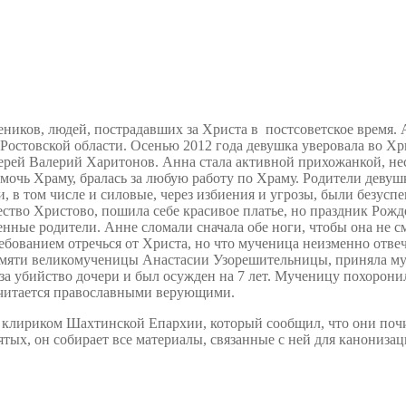
еников, людей, пострадавших за Христа в
постсоветское время. 
 Ростовской области. Осенью 2012 года девушка уверовала во Х
рей Валерий Харитонов. Анна стала активной прихожанкой, нес
омочь Храму, бралась за любую работу по Храму. Родители девуш
и, в том числе и силовые, через избиения и угрозы, были безус
тво Христово, пошила себе красивое платье, но праздник Рожде
нные родители. Анне сломали сначала обе ноги, чтобы она не смо
ебованием отречься от Христа, но что мученица неизменно отвеч
 памяти великомученицы Анастасии Узорешительницы, приняла му
за убийство дочери и был осужден на 7 лет. Мученицу похорони
очитается православными верующими.
 клириком Шахтинской Епархии, который сообщил, что они поч
тых, он собирает все материалы, связанные с ней для канони