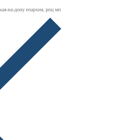
кая-на-дону епархия, рпц мп