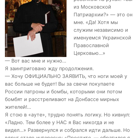
из Московской
Патриархии?» — это он
мне. «Да! Хотя мы
служим неза
висимо и
именуемся Украинской
Православной
Церковью…»
— Вот вас мне и нужно…
Я заинтриговано жду продолжения.
— Хочу ОФИЦИАЛЬНО ЗАЯВИТЬ, что ноги моей у
вас больше не будет! Вы за свечи покупаете
России патроны и бомбы, которыми они потом
бомбят и расстреливают на Донбассе мирных
жителей!…
Я стою в «ауте», трудно понять логику. Но кивнул:
«Ладно. Тем более у НАС я Вас никогда и не
видел…» Развернулся и собрался идти дальше. Но
вдруг стало интересно: «Простите, — обратился я