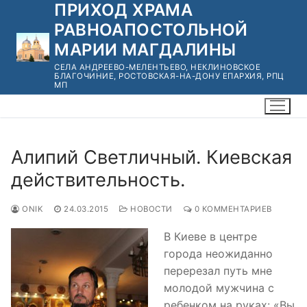
ПРИХОД ХРАМА
Перейти
к
РАВНОАПОСТОЛЬНОЙ
содержимому
МАРИИ МАГДАЛИНЫ
СЕЛА АНДРЕЕВО-МЕЛЕНТЬЕВО, НЕКЛИНОВСКОЕ
БЛАГОЧИНИЕ, РОСТОВСКАЯ-НА-ДОНУ ЕПАРХИЯ, РПЦ
МП
Алипий Светличный. Киевская
действительность.
ONIK
24.03.2015
НОВОСТИ
0 КОММЕНТАРИЕВ
В Киеве в центре
города неожиданно
перерезал путь мне
молодой мужчина с
ребенком на руках: «Вы