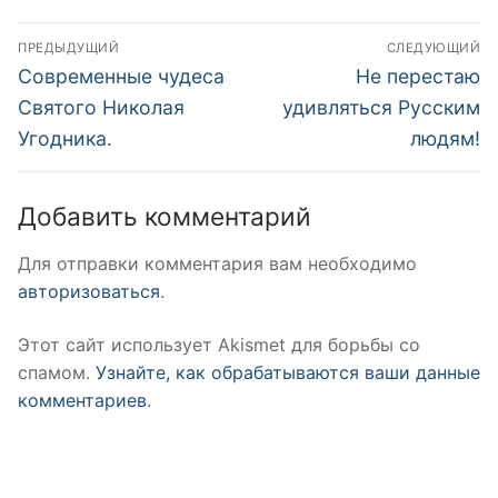
Навигация
ПРЕДЫДУЩИЙ
СЛЕДУЮЩИЙ
по
Предыдущая
Следующая
Современные чудеса
Не перестаю
запись:
запись:
записям
Святого Николая
удивляться Русским
Угодника.
людям!
Добавить комментарий
Для отправки комментария вам необходимо
авторизоваться
.
Этот сайт использует Akismet для борьбы со
спамом.
Узнайте, как обрабатываются ваши данные
комментариев
.