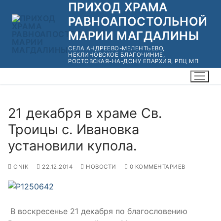
ПРИХОД ХРАМА
Перейти
к
РАВНОАПОСТОЛЬНОЙ
содержимому
МАРИИ МАГДАЛИНЫ
СЕЛА АНДРЕЕВО-МЕЛЕНТЬЕВО,
НЕКЛИНОВСКОЕ БЛАГОЧИНИЕ,
РОСТОВСКАЯ-НА-ДОНУ ЕПАРХИЯ, РПЦ МП
21 декабря в храме Св.
Троицы с. Ивановка
установили купола.
ONIK
22.12.2014
НОВОСТИ
0 КОММЕНТАРИЕВ
В воскресенье 21 декабря по благословению