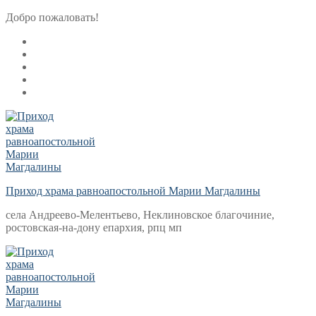
Перейти
Меню
Закрыть
Добро пожаловать!
к
содержимому
Приход храма равноапостольной Марии Магдалины
села Андреево-Мелентьево, Неклиновское благочиние,
ростовская-на-дону епархия, рпц мп