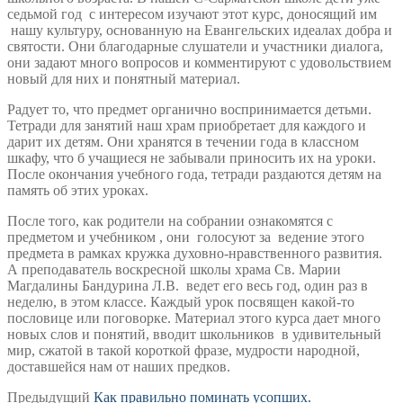
седьмой год с интересом изучают этот курс, доносящий им
нашу культуру, основанную на Евангельских идеалах добра и
святости. Они благодарные слушатели и участники диалога,
они задают много вопросов и комментируют с удовольствием
новый для них и понятный материал.
Радует то, что предмет органично воспринимается детьми.
Тетради для занятий наш храм приобретает для каждого и
дарит их детям. Они хранятся в течении года в классном
шкафу, что б учащиеся не забывали приносить их на уроки.
После окончания учебного года, тетради раздаются детям на
память об этих уроках.
После того, как родители на собрании ознакомятся с
предметом и учебником , они голосуют за ведение этого
предмета в рамках кружка духовно-нравственного развития.
А преподаватель воскресной школы храма Св. Марии
Магдалины Бандурина Л.В. ведет его весь год, один раз в
неделю, в этом классе. Каждый урок посвящен какой-то
пословице или поговорке. Материал этого курса дает много
новых слов и понятий, вводит школьников в удивительный
мир, сжатой в такой короткой фразе, мудрости народной,
доставшейся нам от наших предков.
Навигация
Предыдущая
Предыдущий
Как правильно поминать усопших.