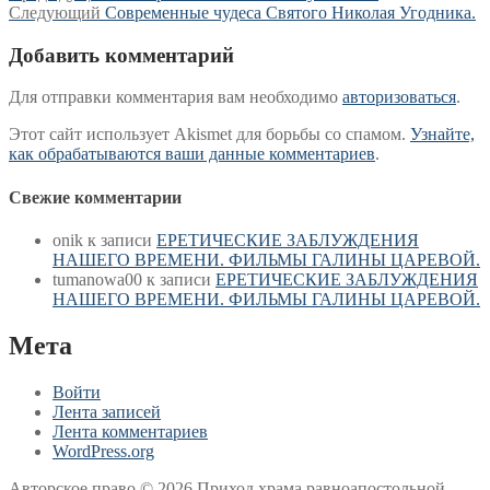
Следующая
запись:
Следующий
Современные чудеса Святого Николая Угодника.
по
запись:
записям
Добавить комментарий
Для отправки комментария вам необходимо
авторизоваться
.
Этот сайт использует Akismet для борьбы со спамом.
Узнайте,
как обрабатываются ваши данные комментариев
.
Свежие комментарии
onik
к записи
ЕРЕТИЧЕСКИЕ ЗАБЛУЖДЕНИЯ
НАШЕГО ВРЕМЕНИ. ФИЛЬМЫ ГАЛИНЫ ЦАРЕВОЙ.
tumanowa00
к записи
ЕРЕТИЧЕСКИЕ ЗАБЛУЖДЕНИЯ
НАШЕГО ВРЕМЕНИ. ФИЛЬМЫ ГАЛИНЫ ЦАРЕВОЙ.
Мета
Войти
Лента записей
Лента комментариев
WordPress.org
Авторское право © 2026 Приход храма равноапостольной