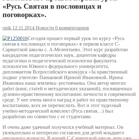
«Русь Святая в пословицах и
поговорках».
onik
12.11.2014
Новости
0 комментариев
Сегодня прошел первый урок по курсу «Русь
святая в пословицах и поговорках» в первом классе С-
Сарматской школы с. А-Мелентьево. Этот курс разработан
кандидатом педагогических наук, доцентом кафедры
педагогики и педагогической психологии факультета
психологии Южного федерального университета,
дипломантом Всероссийского конкурса «За нравственный
подвиг учителя» Паньковой Ириной Ивановной. Ирина
Ивановна наша землячка- ростовчанка. Она автор многих
работ (книг, статей и методических указаний), посвященных
духовно-нравственному воспитанию личности в современной
среде. У нее очень много наград и работ по нравственному
воспитанию, всех не перечислить. Вот и этот чудесный
учебно-методический комплект (Русь святая…) был
разработан ею совместно с ее студентами.
И очень даже удачный получился учебный материал. Он
увлекательно и интересно составлен для детей младшего
школьного возраста. В нашей С-Сарматской школе дети уже