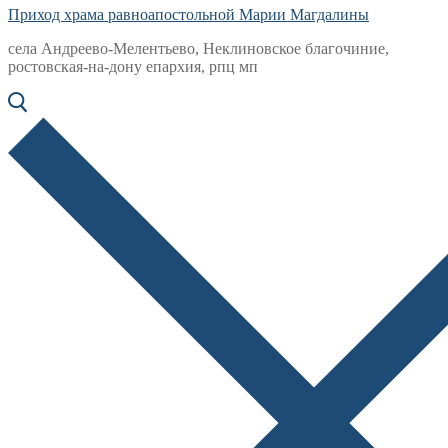
Приход храма равноапостольной Марии Магдалины
села Андреево-Мелентьево, Неклиновское благочиние,
ростовская-на-дону епархия, рпц мп