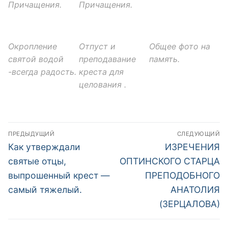
Причащения.
Причащения.
Окропление
Отпуст и
Общее фото на
святой водой
преподавание
память.
-всегда радость.
креста для
целования .
Навигация
ПРЕДЫДУЩИЙ
СЛЕДУЮЩИЙ
по
Предыдущая
Следующая
Как утверждали
ИЗРЕЧЕНИЯ
запись:
запись:
записям
святые отцы,
ОПТИНСКОГО СТАРЦА
выпрошенный крест —
ПРЕПОДОБНОГО
самый тяжелый.
АНАТОЛИЯ
(ЗЕРЦАЛОВА)