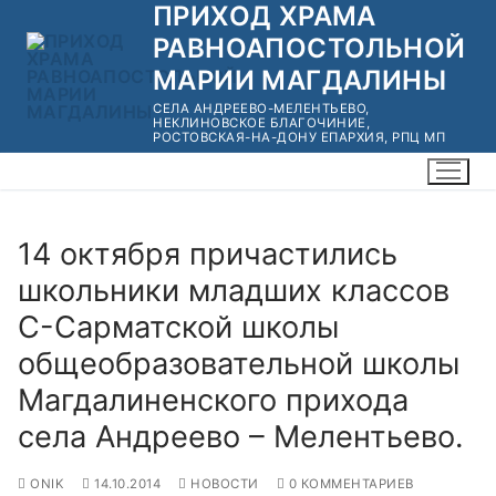
ПРИХОД ХРАМА
Перейти
к
РАВНОАПОСТОЛЬНОЙ
содержимому
МАРИИ МАГДАЛИНЫ
СЕЛА АНДРЕЕВО-МЕЛЕНТЬЕВО,
НЕКЛИНОВСКОЕ БЛАГОЧИНИЕ,
РОСТОВСКАЯ-НА-ДОНУ ЕПАРХИЯ, РПЦ МП
14 октября причастились
школьники младших классов
C-Сарматской школы
общеобразовательной школы
Магдалиненского прихода
села Андреево – Мелентьево.
ONIK
14.10.2014
НОВОСТИ
0 КОММЕНТАРИЕВ