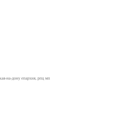
кая-на-дону епархия, рпц мп