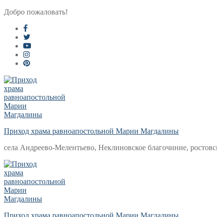
Перейти
Меню
Закрыть
Добро пожаловать!
к
содержимому
Приход храма равноапостольной Марии Магдалины
села Андреево-Мелентьево, Неклиновское благочиние, ростовс
Приход храма равноапостольной Марии Магдалины