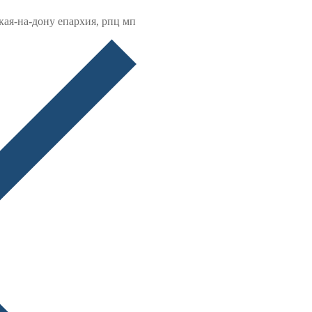
кая-на-дону епархия, рпц мп