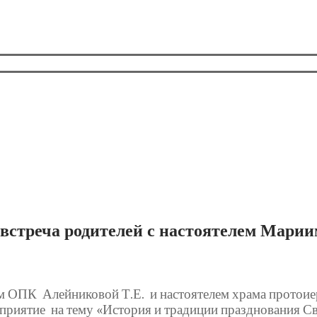
ь встреча родителей с настоятелем Марии
ем ОПК
Алейниковой Т.Е.
и настоятелем храма прото
приятие
на тему «История и традиции празднования Св