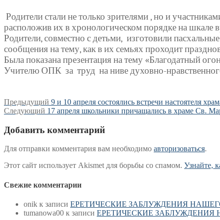
Родители стали не только зрителями , но и участника
расположив их в хронологическом порядке на шкале в
Родители, совместно с детьми,
изготовили пасхальные
сообщения на тему, как в их семьях проходит праздно
Была показана презентация на тему «Благодатный ого
Учителю ОПК
за
труд
на ниве духовно-нравственног
Навигация
Предыдущая
Предыдущий
9 и 10 апреля состоялись встречи настоятеля хра
Следующая
запись:
Следующий
17 апреля школьники причащались в храме Св. Ма
по
запись:
записям
Добавить комментарий
Для отправки комментария вам необходимо
авторизоваться
.
Этот сайт использует Akismet для борьбы со спамом.
Узнайте, 
Свежие комментарии
onik
к записи
ЕРЕТИЧЕСКИЕ ЗАБЛУЖДЕНИЯ НАШЕГ
tumanowa00
к записи
ЕРЕТИЧЕСКИЕ ЗАБЛУЖДЕНИЯ 