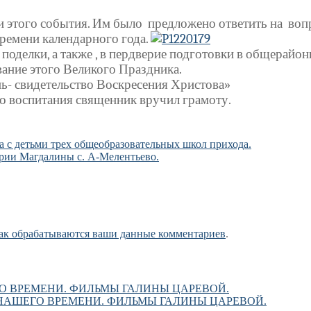
ми этого события. Им было
предложено ответить на
воп
ремени календарного года.
 поделки, а также , в пердверие подготовки в общерай
вание этого Великого Праздника.
нь- свидетельство Воскресения Христова»
о воспитания священник вручил грамоту.
ма с детьми трех общеобразовательных школ прихода.
рии Магдалины с. А-Мелентьево.
как обрабатываются ваши данные комментариев
.
О ВРЕМЕНИ. ФИЛЬМЫ ГАЛИНЫ ЦАРЕВОЙ.
НАШЕГО ВРЕМЕНИ. ФИЛЬМЫ ГАЛИНЫ ЦАРЕВОЙ.