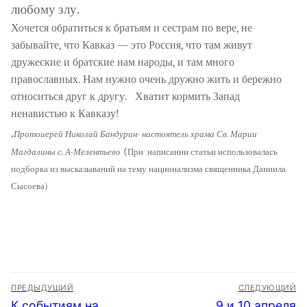
любому злу.
Хочется обратиться к братьям и сестрам по вере, не
забывайте, что Кавказ — это Россия, что там живут
дружеские и братские нам народы, и там много
православных. Нам нужно очень дружно жить и бережно
относиться друг к другу. Хватит кормить Запад
ненавистью к Кавказу!
.
Протоиерей Николай Бандурин- настоятель храма Св. Марии
(
Магдалины с. А-Мелентьево
При
написании статьи использовалась
подборка из высказываний на тему национализма священника Даниила
Сысоева)
Навигация
ПРЕДЫДУЩИЙ
СЛЕДУЮЩИЙ
по
Предыдущая
Следующая
К событиям на
9 и 10 апреля