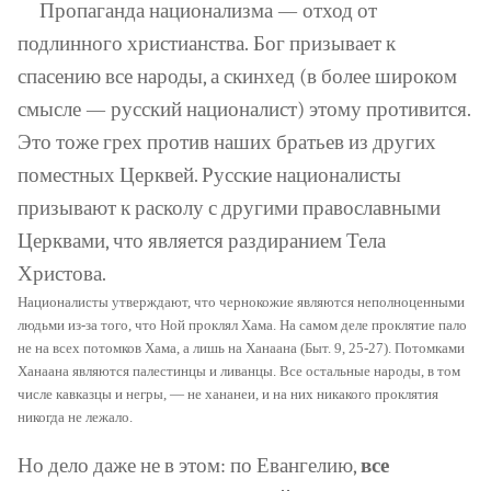
Пропаганда национализма — отход от
подлинного христианства.
Бог призывает к
спасению все народы, а скинхед (в более широком
смысле — русский националист) этому противится.
Это тоже грех против наших братьев из других
поместных Церквей. Русские националисты
призывают к расколу с другими православными
Церквами, что является раздиранием Тела
Христова.
Националисты утверждают, что чернокожие являются неполноценными
людьми из-за того, что Ной проклял Хама. На самом деле проклятие пало
не на всех потомков Хама, а лишь на Ханаана (Быт. 9, 25-27). Потомками
Ханаана являются палестинцы и ливанцы. Все остальные народы, в том
числе кавказцы и негры, — не хананеи, и на них никакого проклятия
никогда не лежало.
Но дело даже не в этом: по Евангелию,
все