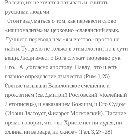
Россию, их не хочется называть и
считать
русскими людьми.
Cтоит задуматься о том, как перевести слово
«национализм» на церковно -славянский язык.
Лучшего перевода чем «язычество» просто не
найти. Тут дело не только в этимологии , но в сути
вещи. Люди вмест о Бога служат творению рук
Его.
А
,согласно апостолу
Павлу,
это и есть
главное определение язычества (Рим. 1, 25)
Cвятые называли Вавилонское смешение и
проклятием (cв. Дмитрий Ростовский. «Келейный
Летописец»), и наказанием Божиим, и Его Судом
(Иоанн Златоуст, Филарет Московский). Писание
прямо говорит, что «во Христе нет ни иудея, ни
эллина, ни варвара, ни скифа» (Гал. 3, 27–28)