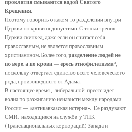
проклятия смываются водой Святого
Крещения.
Поэтому говорить о каком-то разделении внутри
Церкви по крови недопустимо. С точки зрения
Церкви скинхед, даже если он считает себя
православным, не является православным
христианином. Более того,
разделение людей не
по вере, а по крови — ересь
этно
филетизма
*
,
поскольку отвергает единство всего человеческого
рода, произошедшего от Адама.
В настоящее время ,
либеральной
прессе идет
волна по разжиганию ненависти между народами
России — «антикавказская истерия».
Ее раздувают
СМИ,
находящиеся на службе
у ТНК
(Транснациональных корпораций) Запада и