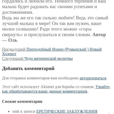
гордились и любили его. Немного терпения и ваш
малыш будет радовать вас своими успехами и
достижениями.
Ведь вы же его так сильно любите! Ведь это самый
лучший малыш в мире! Он так вам нужен, ваше
милое солнышко! Ради этого можно «горы
свернуть» и прислушаться к своим словам.
Автор
— Оль
Навигация
Предыдущая
Предыдущий
Преподобный Иоанн (Румынский ) Новый
запись:
Хозевит
по
Следующая
Следующий
Чудо материнской молитвы
записям
запись:
Добавить комментарий
Для отправки комментария вам необходимо
авторизоваться
.
Этот сайт использует Akismet для борьбы со спамом.
Узнайте,
как обрабатываются ваши данные комментариев
.
Свежие комментарии
onik
к записи
ЕРЕТИЧЕСКИЕ ЗАБЛУЖДЕНИЯ