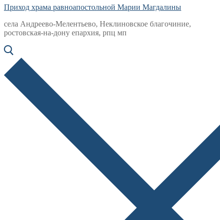
Приход храма равноапостольной Марии Магдалины
села Андреево-Мелентьево, Неклиновское благочиние,
ростовская-на-дону епархия, рпц мп