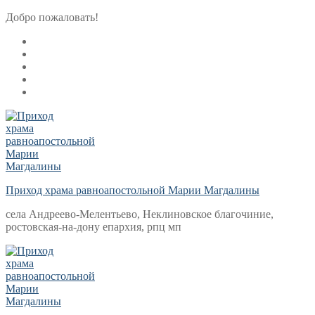
Перейти
Меню
Закрыть
Добро пожаловать!
к
содержимому
Приход храма равноапостольной Марии Магдалины
села Андреево-Мелентьево, Неклиновское благочиние,
ростовская-на-дону епархия, рпц мп