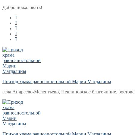
Перейти
Меню
Закрыть
Добро пожаловать!
к
содержимому
Приход храма равноапостольной Марии Магдалины
села Андреево-Мелентьево, Неклиновское благочиние, ростовс
Приход храма равноапостольной Марии Магдалины