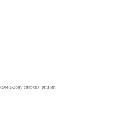
кая-на-дону епархия, рпц мп