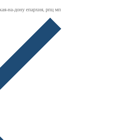
кая-на-дону епархия, рпц мп