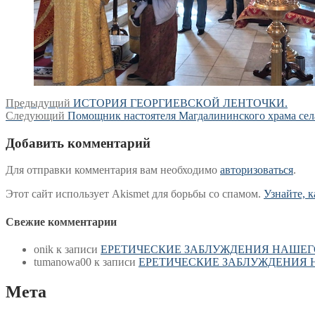
Навигация
Предыдущая
Предыдущий
ИСТОРИЯ ГЕОРГИЕВСКОЙ ЛЕНТОЧКИ.
Следующая
запись:
Следующий
Помощник настоятеля Магдалининского храма сел
по
запись:
записям
Добавить комментарий
Для отправки комментария вам необходимо
авторизоваться
.
Этот сайт использует Akismet для борьбы со спамом.
Узнайте, 
Свежие комментарии
onik
к записи
ЕРЕТИЧЕСКИЕ ЗАБЛУЖДЕНИЯ НАШЕГ
tumanowa00
к записи
ЕРЕТИЧЕСКИЕ ЗАБЛУЖДЕНИЯ 
Мета