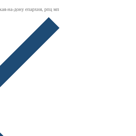
кая-на-дону епархия, рпц мп