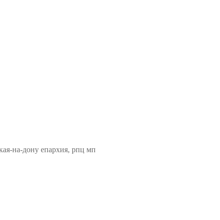
кая-на-дону епархия, рпц мп