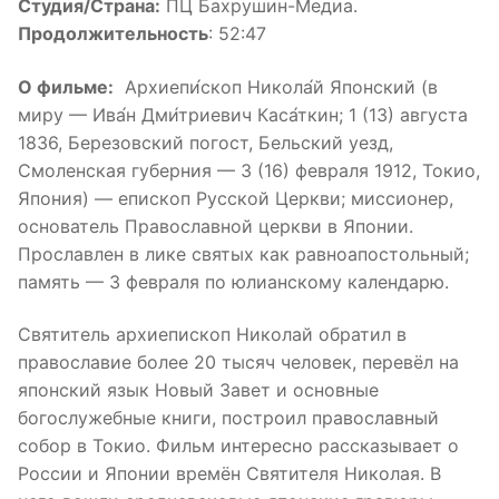
Студия/Страна:
ПЦ Бахрушин-Медиа.
Продолжительность
: 52:47
О фильме:
Архиепи́скоп Никола́й Японский (в
миру — Ива́н Дми́триевич Каса́ткин; 1 (13) августа
1836, Березовский погост, Бельский уезд,
Смоленская губерния — 3 (16) февраля 1912, Токио,
Япония) — епископ Русской Церкви; миссионер,
основатель Православной церкви в Японии.
Прославлен в лике святых как равноапостольный;
память — 3 февраля по юлианскому календарю.
Святитель архиепископ Николай обратил в
православие более 20 тысяч человек, перевёл на
японский язык Новый Завет и основные
богослужебные книги, построил православный
собор в Токио. Фильм интересно рассказывает о
России и Японии времён Святителя Николая. В