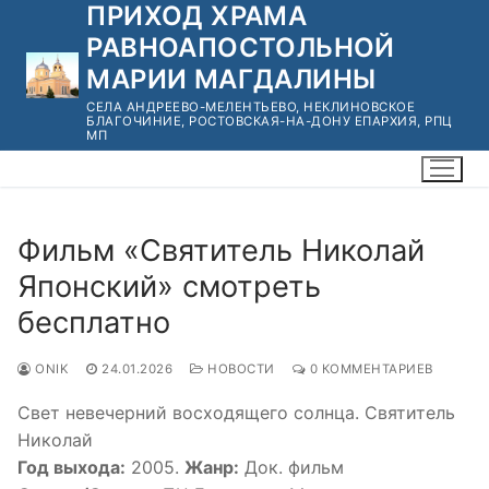
ПРИХОД ХРАМА
Перейти
к
РАВНОАПОСТОЛЬНОЙ
содержимому
МАРИИ МАГДАЛИНЫ
СЕЛА АНДРЕЕВО-МЕЛЕНТЬЕВО, НЕКЛИНОВСКОЕ
БЛАГОЧИНИЕ, РОСТОВСКАЯ-НА-ДОНУ ЕПАРХИЯ, РПЦ
МП
Фильм «Святитель Николай
Японский» смотреть
бесплатно
ONIK
24.01.2026
НОВОСТИ
0 КОММЕНТАРИЕВ
Свет невечерний восходящего солнца. Святитель
Николай
Год выхода:
2005.
Жанр:
Док. фильм