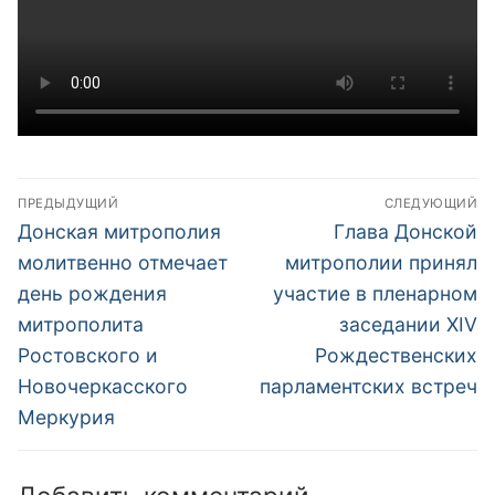
Навигация
ПРЕДЫДУЩИЙ
СЛЕДУЮЩИЙ
по
Предыдущая
Следующая
Донская митрополия
Глава Донской
запись:
запись:
записям
молитвенно отмечает
митрополии принял
день рождения
участие в пленарном
митрополита
заседании XIV
Ростовского и
Рождественских
Новочеркасского
парламентских встреч
Меркурия