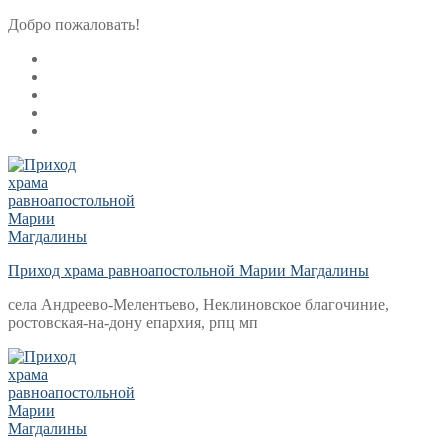
Перейти
Меню
Закрыть
Добро пожаловать!
к
содержимому
Приход храма равноапостольной Марии Магдалины
села Андреево-Мелентьево, Неклиновское благочиние,
ростовская-на-дону епархия, рпц мп