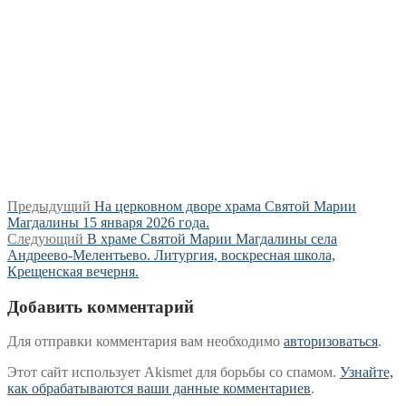
Навигация
Предыдущая
Предыдущий
На церковном дворе храма Святой Марии
запись:
Магдалины 15 января 2026 года.
по
Следующая
Следующий
В храме Святой Марии Магдалины села
записям
запись:
Андреево-Мелентьево. Литургия, воскресная школа,
Крещенская вечерня.
Добавить комментарий
Для отправки комментария вам необходимо
авторизоваться
.
Этот сайт использует Akismet для борьбы со спамом.
Узнайте,
как обрабатываются ваши данные комментариев
.