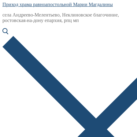
Приход храма равноапостольной Марии Магдалины
села Андреево-Мелентьево, Неклиновское благочиние,
ростовская-на-дону епархия, рпц мп