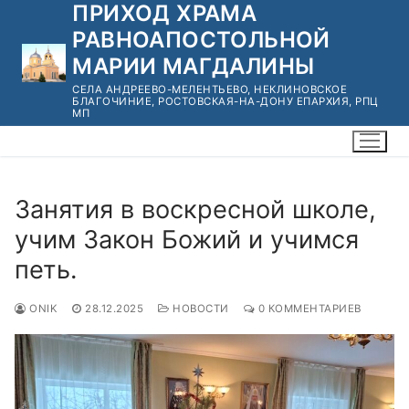
ПРИХОД ХРАМА
Перейти
к
РАВНОАПОСТОЛЬНОЙ
содержимому
МАРИИ МАГДАЛИНЫ
СЕЛА АНДРЕЕВО-МЕЛЕНТЬЕВО, НЕКЛИНОВСКОЕ
БЛАГОЧИНИЕ, РОСТОВСКАЯ-НА-ДОНУ ЕПАРХИЯ, РПЦ
МП
Занятия в воскресной школе,
учим Закон Божий и учимся
петь.
ONIK
28.12.2025
НОВОСТИ
0 КОММЕНТАРИЕВ