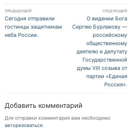
Навигация
ПРЕДЫДУЩИЙ
СЛЕДУЮЩИЙ
по
Предыдущая
Следующая
Сегодня отправили
О видении Бога
запись:
запись:
записям
гостинцы защитникам
Сергею Бурлакову —
неба России.
российскому
общественному
деятелю и депутату
Государственной
думы VIII созыва от
партии «Единая
Россия».
Добавить комментарий
Для отправки комментария вам необходимо
авторизоваться
.