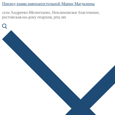
Приход храма равноапостольной Марии Магдалины
села Андреево-Мелентьево, Неклиновское благочиние,
ростовская-на-дону епархия, рпц мп