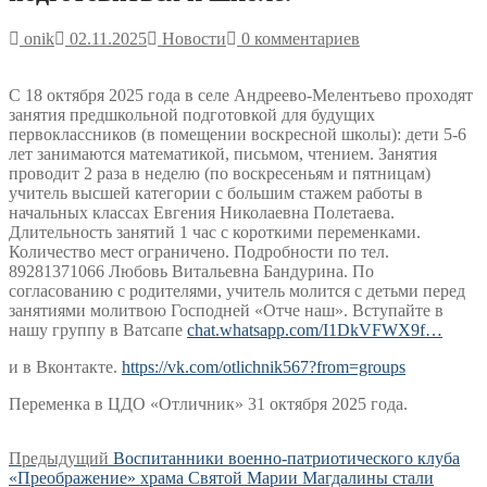
onik
02.11.2025
Новости
0 комментариев
С 18 октября 2025 года в селе Андреево-Мелентьево проходят
занятия предшкольной подготовкой для будущих
первоклассников (в помещении воскресной школы): дети 5-6
лет занимаются математикой, письмом, чтением. Занятия
проводит 2 раза в неделю (по воскресеньям и пятницам)
учитель высшей категории с большим стажем работы в
начальных классах Евгения Николаевна Полетаева.
Длительность занятий 1 час с короткими переменками.
Количество мест ограничено. Подробности по тел.
89281371066 Любовь Витальевна Бандурина. По
согласованию с родителями, учитель молится с детьми перед
занятиями молитвою Господней «Отче наш». Вступайте в
нашу группу в Ватсапе
chat.whatsapp.com/I1DkVFWX9f…
и в Вконтакте.
https://vk.com/otlichnik567?from=groups
Переменка в ЦДО «Отличник» 31 октября 2025 года.
Навигация
Предыдущая
Предыдущий
Воспитанники военно-патриотического клуба
запись:
«Преображение» храма Святой Марии Магдалины стали