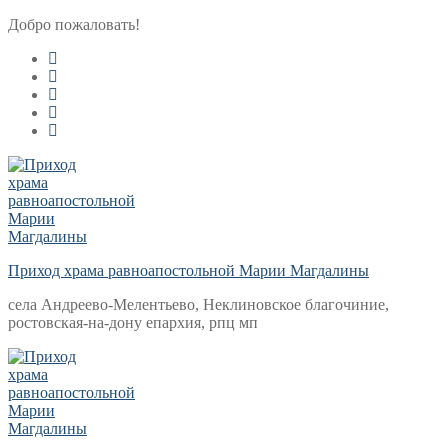
Перейти
Меню
Закрыть
Добро пожаловать!
к
содержимому
Приход храма равноапостольной Марии Магдалины
села Андреево-Мелентьево, Неклиновское благочиние,
ростовская-на-дону епархия, рпц мп