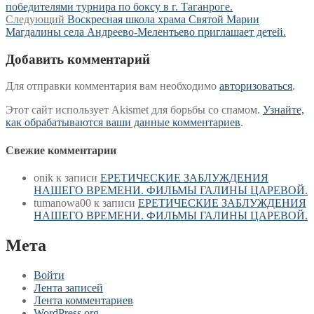
по
победителями турнира по боксу в г. Таганроге.
записям
Следующая
Следующий
Воскресная школа храма Святой Марии
запись:
Магдалины села Андреево-Мелентьево приглашает детей.
Добавить комментарий
Для отправки комментария вам необходимо
авторизоваться
.
Этот сайт использует Akismet для борьбы со спамом.
Узнайте,
как обрабатываются ваши данные комментариев
.
Свежие комментарии
onik
к записи
ЕРЕТИЧЕСКИЕ ЗАБЛУЖДЕНИЯ
НАШЕГО ВРЕМЕНИ. ФИЛЬМЫ ГАЛИНЫ ЦАРЕВОЙ.
tumanowa00
к записи
ЕРЕТИЧЕСКИЕ ЗАБЛУЖДЕНИЯ
НАШЕГО ВРЕМЕНИ. ФИЛЬМЫ ГАЛИНЫ ЦАРЕВОЙ.
Мета
Войти
Лента записей
Лента комментариев
WordPress.org