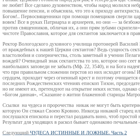
не любят! Все сделано духовенством, чтобы народ молился неб
повышение пенсии, и объясняла, что это к приходу антихрист
Богом!.. Первосвященники при помощи помещиков свергли царя! 
вовек! Все в руках Патриарха и архиереев, но они — за безбо
против священников, обличая их, а они прям зубами скрипели
чистоте Православия, которое для сектантов заключается в пр
Ректор Вологодского духовного училища протоиерей Василий П
от враждебных к нашей Церкви сектантов? Ведь сущность секта
властолюбия и соперничества, столь заметный в учении Пелаги
вождей? Очевидный знак сектантства то зло, которое оно сеет
наибольших заповеди не забыть (Мф. 22, 3540), и на Бога надея
что при правильном сложении перстов из них исходит огонь! И 
сердцем, проходит через огненный крест и поэтому очищается 
последних Рождественских чтениях епископ Тихон, председател
но не имеют их, претендуют на открытие неких истин, однако 
«Богом данная», «Сказание о житии блаженной старицы Матрон
Ссылки на чудеса и пророчества никак не могут быть критерие
которую Он стяжал Своею Кровию. Никогда никакой старец или
послушался епископа и перестал раздавать вино, чтоб простой 
Результат для уходящих в раскол бывает одинаково печальным
Навигация
Следующая
Следующий
ЧУДЕСА ИСТИННЫЕ И ЛОЖНЫЕ. Часть 2
запись: