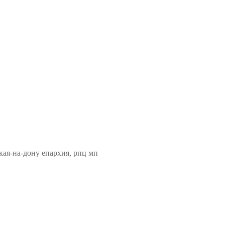
кая-на-дону епархия, рпц мп