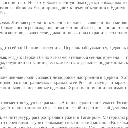
восприять от Него эту Божественную благодать, необходимо те
гом возлюбивших Его и пришедших к нему, объединив в Единую Ц
Его .
ковь»
. Личная греховность членов церкви — священства и мирян 
 Церковь непогрешима, она не может ошибаться, она останется н
епископстве, священстве, диаконстве — она сохранит всю полнот
будто сейчас Церковь отступила, Церковь заблуждается, Церковь 
мя, когда в Церкви было все замечательно, а сейчас времена — 
, блудники и пьяницы, есть, дескать, отдельные подвижники, 
ий.
овешенные люди создают нездоровые настроения в Церкви. Хотя
ироко распространяемых в храмах всей России, смущая и заража
они рядят в церковные одежды. Христианство они понимают т
з элементов будущего раскола. Это последователи Пелагеи Ряза
ят, что они занимаются раскольнической и еретической деятель
и, ее литературу распространяют уже и в Таганроге. Материалы 
то перед нами звучит знакомый гностический мотив. «Вот какая
щенство и народ не знают как перекреститься! Сделано все умыш