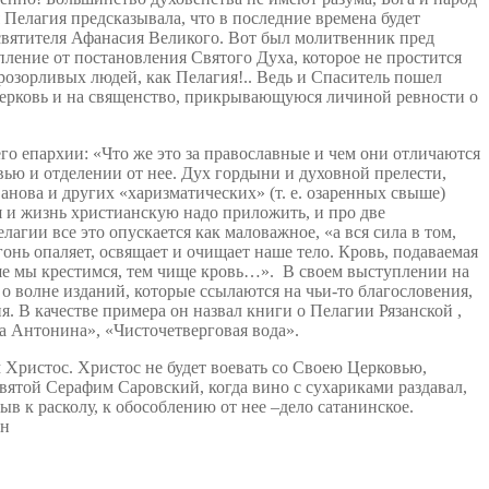
 Пелагия предсказывала, что в последние времена будет
святителя Афанасия Великого. Вот был молитвенник пред
пление от постановления Святого Духа, которое не простится
розорливых людей, как Пелагия!.. Ведь и Спаситель пошел
Церковь и на священство, прикрывающуюся личиной ревности о
о епархии: «Что же это за православные и чем они отличаются
вью и отделении от нее. Дух гордыни и духовной прелести,
анова и других «харизматических» (т. е. озаренных свыше)
я и жизнь христианскую надо приложить, и про две
лагии все это опускается как маловажное, «а вся сила в том,
онь опаляет, освящает и очищает наше тело. Кровь, подаваемая
ьше мы крестимся, тем чище кровь…». В своем выступлении на
о волне изданий, которые ссылаются на чьи-то благословения,
 В качестве примера он назвал книги о Пелагии Рязанской ,
а Антонина», «Чисточетверговая вода».
 Христос. Христос не будет воевать со Своею Церковью,
ятой Серафим Саровский, когда вино с сухариками раздавал,
ыв к расколу, к обособлению от нее –дело сатанинское.
ин