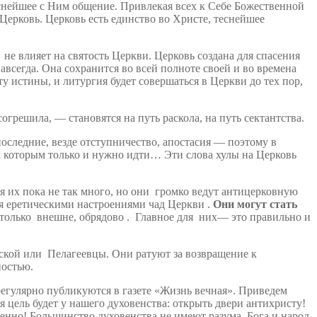
снейшее с Ним общение. Привлекая всех к Себе Божественной
ерковь. Церковь есть единство во Христе, теснейшее
не влияет на святость Церкви. Церковь создана для спасения
авсегда. Она сохранится во всей полноте своей и во времена
у истины, и литургия будет совершаться в Церкви до тех пор,
согрешила, — становятся на путь раскола, на путь сектантства.
последние, везде отступничество, апостасия — поэтому в
к которым только и нужно идти… Эти слова хулы на Церковь
 их пока не так много, но они громко ведут антицерковную
я еретическими настроениями чад Церкви .
Они могут стать
олько внешне, обрядово . Главное для них— это правильно и
нской или Пелагеевцы. Они ратуют за возвращение к
ностью.
регулярно публикуются в газете «Жизнь вечная». Приведем
 цель будет у нашего духовенства: открыть двери антихристу!
ленно! Большинство духовенства не имеют разума, Бога и народ