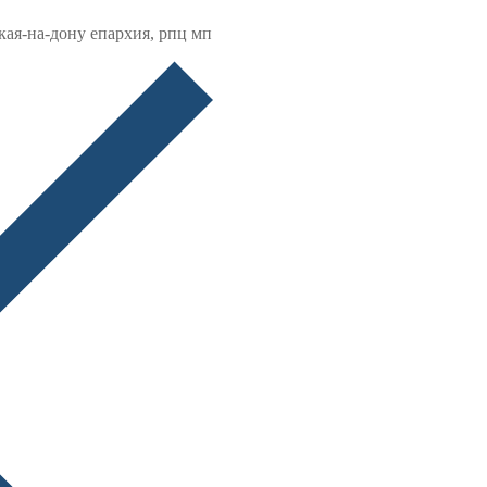
кая-на-дону епархия, рпц мп