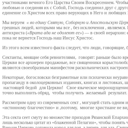
участниками вечного Его Царства Своим Воскресением. Чтобы 
любовью и соединяя их с Собой, Господь соединил друг с дру
единение со Христом всех право верующих в Него и любящих 
Мы веруем
« во едину Святую, Соборную и Апостольскую Цер
грешных людей, которыми мы все , без исключения , являемся.
антихриста (
«Врата ада не одолеют ее»
) — в своей иерархии: 
пока не вернется Господь наш Иисус Христос.
Из этого всем известного факта следует, что люди, говорящие, 
Сектанты, мнящие себя ревнителями, говорят: раньше было вре
Церкви все архиереи продажные, все священники корыстолюбцы
являются своеобразным манифестом раскольнических настроен
Некоторые, богословски безграмотные или психически неуравн
пропаганду в околоцерковных изданиях, книгах и листовках, ш
настоящей бедой для Церкви! Свое языческое мироощущение 
точно выполнить обряд, чтобы получить желаемый результат.
Рассмотрим одну из современных сект , могущей стать одним и
«истинному благочестию» и ,поэтому, многие христиане не вид
Эта секта сеет смуту во множестве приходов Рязанской Епархи
лишь несколько цитат из «блаженной Пелагии», чтобы понять ч
Раньше Церковь готовила народ для рая, а теперь для ада. Свя