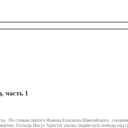
. часть 1
Духа. По словам святого Иоанна Епископа Шанхайского , соедин
мертью. Господь Иисус Христос указал людям путь победы над г