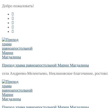
Перейти
Меню
Закрыть
Добро пожаловать!
к
содержимому
Приход храма равноапостольной Марии Магдалины
села Андреево-Мелентьево, Неклиновское благочиние, ростовс
Приход храма равноапостольной Марии Магдалины