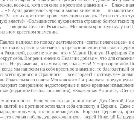
режно, кое-как, хотя вся сила в крестном знамении!» Блаженная
а… «У Ария разверзлось чрево и выпал кишечник — по молитве 
За это их постигло: кровь, мучения и смерть. Это и есть отсту
жную власть!» «Большинство духовенства страшно боится таких п
», — говорила Пелагия Рязанская. Мы видим яростную хулу на 
авильном крестном знамении.
авлов написал по поводу деятельности «секты пелагеевцев» в ег
нтства как раз и заключается в превозношении над своей Церко
и Рязанской, разве не тот же, что у Марии Цвигун, Порфирия Ив
 вокруг себя. Вопреки мнению Пелагии добавим, что для спасени
ться. Не руками же, в самом деле, спасаемся! У «прозорливой» Пе
когда мы наносим на себя крестное знамение, то благодатный ог
от всего дурного и страшного — все сгорает! Поэтому, чем бол
ь Издательского совета Московского Патриархата, предупредил 
содержат совершенно недостоверные и даже вредные измышления.
ы» (изданное без благословения), «Блаженная Алипия», «Сестр
м истинности. Если человек свят, в нем живет Дух Святой, Сам
 святой не противопоставляли себя епископу и Церкви. Даже св
народ не подумал, что он причащается. Борьба с Церковью, приз
 — это вечная гибель душ раскольников. иерей Николай Бандур