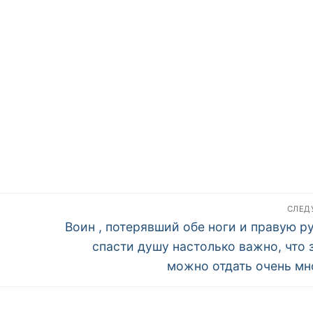
СЛЕ
Следующая
Воин , потерявший обе ноги и правую р
запись:
спасти душу настолько важно, что 
можно отдать очень мн