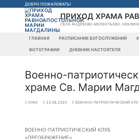
Перейти
ДОБРО ПОЖАЛОВАТЬ!
к
ПРИХОД ХРАМА РА
содержимому
СЕЛА АНДРЕЕВО-МЕЛЕНТЬЕВО, НЕКЛИН
ГЛАВНАЯ
РАСПИСАНИЕ БОГОСЛУЖЕНИЙ
ФОТОГРАФИИ
ДНЕВНИК НАСТОЯТЕЛЯ
Военно-патриотическ
храме Св. Марии Маг
ONIK
23.08.2025
ВОЕННО-ПАТРИОТИЧЕСКИЙ КЛУ
ВОЕННО-ПАТРИОТИЧЕСКИЙ КЛУБ
«ПРЕОБРАЖЕНИЕ»