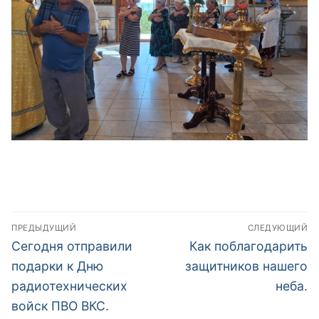
Навигация
ПРЕДЫДУЩИЙ
СЛЕДУЮЩИЙ
по
Предыдущая
Следующая
Сегодня отправили
Как поблагодарить
запись:
запись:
записям
подарки к Дню
защитников нашего
радиотехнических
неба.
войск ПВО ВКС.