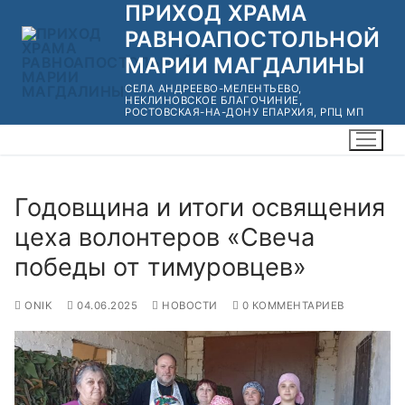
ПРИХОД ХРАМА
Перейти
к
РАВНОАПОСТОЛЬНОЙ
содержимому
МАРИИ МАГДАЛИНЫ
СЕЛА АНДРЕЕВО-МЕЛЕНТЬЕВО,
НЕКЛИНОВСКОЕ БЛАГОЧИНИЕ,
РОСТОВСКАЯ-НА-ДОНУ ЕПАРХИЯ, РПЦ МП
Годовщина и итоги освящения
цеха волонтеров «Свеча
победы от тимуровцев»
ONIK
04.06.2025
НОВОСТИ
0 КОММЕНТАРИЕВ