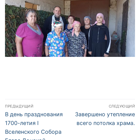
Навигация
ПРЕДЫДУЩИЙ
СЛЕДУЮЩИЙ
по
Предыдущая
Следующая
В день празднования
Завершено утепление
запись:
запись:
записям
1700-летия I
всего потолка храма.
Вселенского Собора