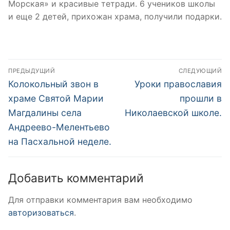
Морская» и красивые тетради. 6 учеников школы
и еще 2 детей, прихожан храма, получили подарки.
Навигация
ПРЕДЫДУЩИЙ
СЛЕДУЮЩИЙ
по
Предыдущая
Следующая
Колокольный звон в
Уроки православия
запись:
запись:
записям
храме Святой Марии
прошли в
Магдалины села
Николаевской школе.
Андреево-Мелентьево
на Пасхальной неделе.
Добавить комментарий
Для отправки комментария вам необходимо
авторизоваться
.