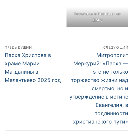
Тюльпаны в Ростове-на-
Дону
Навигация
ПРЕДЫДУЩИЙ
СЛЕДУЮЩИЙ
по
Предыдущая
Следующая
Пасха Христова в
Митрополит
запись:
запись:
записям
храме Марии
Меркурий: «Пасха —
Магдалины в
это не только
Мелентьево 2025 год
торжество жизни над
смертью, но и
утверждение в истине
Евангелия, в
подлинности
христианского пути»