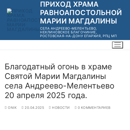
ПРИХОД ХРАМА
Перейти
к
РАВНОАПОСТОЛЬНОЙ
содержимому
МАРИИ МАГДАЛИНЫ
СЕЛА АНДРЕЕВО-МЕЛЕНТЬЕВО,
НЕКЛИНОВСКОЕ БЛАГОЧИНИЕ,
РОСТОВСКАЯ-НА-ДОНУ ЕПАРХИЯ, РПЦ МП
Благодатный огонь в храме
Святой Марии Магдалины
села Андреево-Мелентьево
20 апреля 2025 года.
ONIK
20.04.2025
НОВОСТИ
0 КОММЕНТАРИЕВ