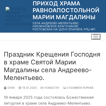
ПРИХОД ХРАМА
Перейти
к
РАВНОАПОСТОЛЬНОЙ
содержимому
МАРИИ МАГДАЛИНЫ
СЕЛА АНДРЕЕВО-МЕЛЕНТЬЕВО,
НЕКЛИНОВСКОЕ БЛАГОЧИНИЕ,
РОСТОВСКАЯ-НА-ДОНУ ЕПАРХИЯ, РПЦ МП
Праздник Крещения Господня
в храме Святой Марии
Магдалины села Андреево-
Мелентьево.
ONIK
19.01.2025
НОВОСТИ
0 КОММЕНТАРИЕВ
19 января 2025 года состоялась Божественная
литургия в храме села Андреево-Мелентьево.