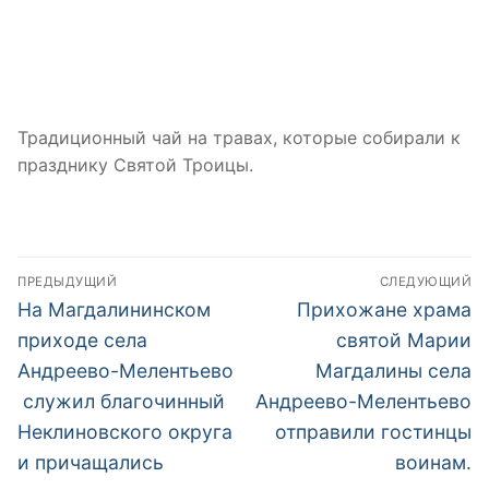
Традиционный чай на травах, которые собирали к
празднику Святой Троицы.
Навигация
ПРЕДЫДУЩИЙ
СЛЕДУЮЩИЙ
по
Предыдущая
Следующая
На Магдалининском
Прихожане храма
запись:
запись:
записям
приходе села
святой Марии
Андреево-Мелентьево
Магдалины села
служил благочинный
Андреево-Мелентьево
Неклиновского округа
отправили гостинцы
и причащались
воинам.