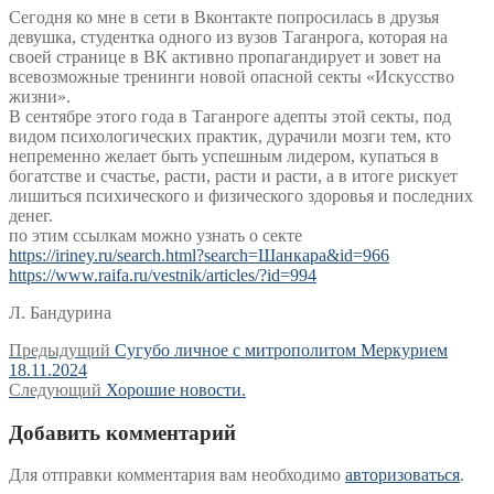
Сегодня ко мне в сети в Вконтакте попросилась в друзья
девушка, студентка одного из вузов Таганрога, которая на
своей странице в ВК активно пропагандирует и зовет на
всевозможные тренинги новой опасной секты «Искусство
жизни».
В сентябре этого года в Таганроге адепты этой секты, под
видом психологических практик, дурачили мозги тем, кто
непременно желает быть успешным лидером, купаться в
богатстве и счастье, расти, расти и расти, а в итоге рискует
лишиться психического и физического здоровья и последних
денег.
по этим ссылкам можно узнать о секте
https://iriney.ru/search.html?search=Шанкара&id=966
https://www.raifa.ru/vestnik/articles/?id=994
Л. Бандурина
Навигация
Предыдущая
Предыдущий
Сугубо личное с митрополитом Меркурием
запись:
18.11.2024
по
Следующая
Следующий
Хорошие новости.
записям
запись:
Добавить комментарий
Для отправки комментария вам необходимо
авторизоваться
.