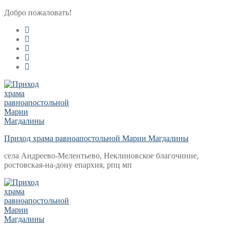
Перейти
Меню
Закрыть
Добро пожаловать!
к
содержимому
Приход храма равноапостольной Марии Магдалины
села Андреево-Мелентьево, Неклиновское благочиние,
ростовская-на-дону епархия, рпц мп