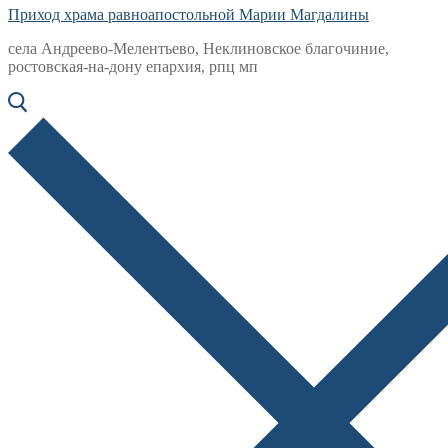
Приход храма равноапостольной Марии Магдалины
села Андреево-Мелентьево, Неклиновское благочиние,
ростовская-на-дону епархия, рпц мп