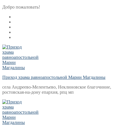
Перейти
Меню
Закрыть
Добро пожаловать!
к
содержимому
Приход храма равноапостольной Марии Магдалины
села Андреево-Мелентьево, Неклиновское благочиние,
ростовская-на-дону епархия, рпц мп