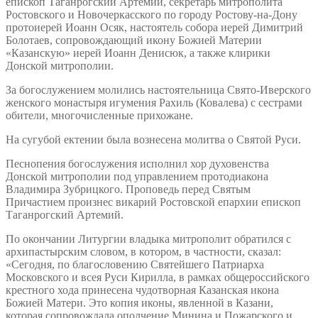
епископ Таганрогский Артемий, секретарь митрополита
Ростовского и Новочеркасского по городу Ростову-на-Дону
протоиерей Иоанн Осяк, настоятель собора иерей Димитрий
Болотаев, сопровождающий икону Божией Материи
«Казанскую» иерей Иоанн Денисюк, а также клирики
Донской митрополии.
За богослужением молились настоятельница Свято-Иверского
женского монастыря игумения Рахиль (Ковалева) с сестрами
обители, многочисленные прихожане.
На сугубой ектении была вознесена молитва о Святой Руси.
Песнопения богослужения исполнил хор духовенства
Донской митрополии под управлением протодиакона
Владимира Зубрицкого. Проповедь перед Святым
Причастием произнес викарий Ростовской епархии епископ
Таганрогский Артемий.
По окончании Литургии владыка митрополит обратился с
архипастырским словом, в котором, в частности, сказал:
«Сегодня, по благословению Святейшего Патриарха
Московского и всея Руси Кирилла, в рамках общероссийского
крестного хода принесена чудотворная Казанская икона
Божией Матери. Это копия иконы, явленной в Казани,
которая сопровождала ополчение Минина и Пожарского и