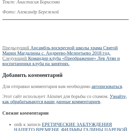
Текст: Анастасия Борисенко
Фото: Александр Бережной
Навигация
Предыдущая
Предыдущий
Ансамбль воскресной школы храма Святой
запись:
Марии Магдалины с. Андреево-Мелентьево 2018 год.
по
Следующая
Следующий
Командир клуба «Преображение» Лев Атян и
записям
запись:
воспитанники клуба на занятиях.
Добавить комментарий
Для отправки комментария вам необходимо
авторизоваться
.
Этот сайт использует Akismet для борьбы со спамом.
Узнайте,
как обрабатываются ваши данные комментариев
.
Свежие комментарии
onik
к записи
ЕРЕТИЧЕСКИЕ ЗАБЛУЖДЕНИЯ
НАШЕГО ВРЕМЕНИ. ФИЛЬМЫ ГАЛИНЫ ЦАРЕВОЙ.