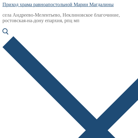
Приход храма равноапостольной Марии Магдалины
села Андреево-Мелентьево, Неклиновское благочиние,
ростовская-на-дону епархия, рпц мп