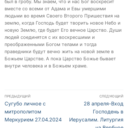
был в гробу. Мы знаем, что и нас Бог воскресит
вместе со всеми от Адама и Евы умершими
людьми во время Своего Второго Пришествия на
землю, когда Господь будет творить новое Небо и
новую Землю, где будет Его вечное Царство. Души
людей соединятся с их воскресшими и
преображенными Богом телами и тогда
праведники будут вечно жить на новой земле в
Божьем Царстве. А пока Царство Божье бывает
внутри человека и в Божьем храме.
Навигация
ПРЕДЫДУЩИЙ
СЛЕДУЮЩИЙ
по
Предыдущая
Следующая
Сугубо личное с
28 апреля-Вход
запись:
запись:
записям
митрополитом
Господень в
Меркурием 27.04.2024
Иерусалим. Литургия
на Вербное