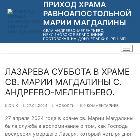
ПРИХОД ХРАМА
Перейти
к
РАВНОАПОСТОЛЬНОЙ
содержимому
МАРИИ МАГДАЛИНЫ
СЕЛА АНДРЕЕВО-МЕЛЕНТЬЕВО,
НЕКЛИНОВСКОЕ БЛАГОЧИНИЕ,
РОСТОВСКАЯ-НА-ДОНУ ЕПАРХИЯ, РПЦ МП
ЛАЗАРЕВА СУББОТА В ХРАМЕ
СВ. МАРИИ МАГДАЛИНЫ С.
АНДРЕЕВО-МЕЛЕНТЬЕВО.
ONIK
27.04.2024
НОВОСТИ
0 КОММЕНТАРИЕВ
27 апреля 2024 года в храме св. Марии Магдалины
была служба в воспоминание о том, как Господь
воскресил умершего Лазаря, который четыря дня