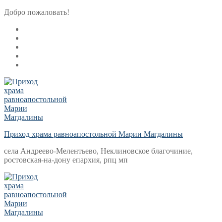
Перейти
Меню
Закрыть
Добро пожаловать!
к
содержимому
Приход храма равноапостольной Марии Магдалины
села Андреево-Мелентьево, Неклиновское благочиние,
ростовская-на-дону епархия, рпц мп