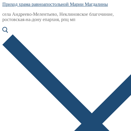
Приход храма равноапостольной Марии Магдалины
села Андреево-Мелентьево, Неклиновское благочиние,
ростовская-на-дону епархия, рпц мп