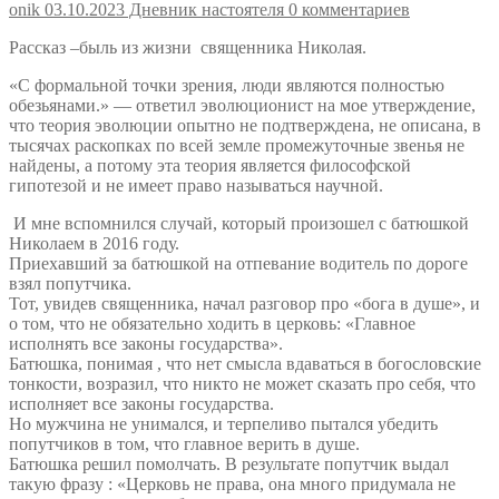
onik
03.10.2023
Дневник настоятеля
0 комментариев
Рассказ –быль из жизни священника Николая.
«С формальной точки зрения, люди являются полностью
обезьянами.» — ответил эволюционист на мое утверждение,
что теория эволюции опытно не подтверждена, не описана, в
тысячах раскопках по всей земле промежуточные звенья не
найдены, а потому эта теория является философской
гипотезой и не имеет право называться научной.
И мне вспомнился случай, который произошел с батюшкой
Николаем в 2016 году.
Приехавший за батюшкой на отпевание водитель по дороге
взял попутчика.
Тот, увидев священника, начал разговор про «бога в душе», и
о том, что не обязательно ходить в церковь: «Главное
исполнять все законы государства».
Батюшка, понимая , что нет смысла вдаваться в богословские
тонкости, возразил, что никто не может сказать про себя, что
исполняет все законы государства.
Но мужчина не унимался, и терпеливо пытался убедить
попутчиков в том, что главное верить в душе.
Батюшка решил помолчать. В результате попутчик выдал
такую фразу : «Церковь не права, она много придумала не