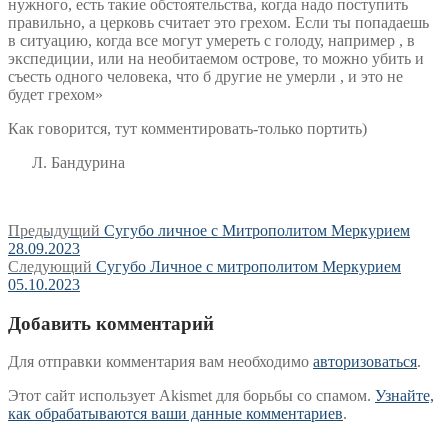
нужного, есть такие обстоятельства, когда надо поступить
правильно, а церковь считает это грехом. Если ты попадаешь
в ситуацию, когда все могут умереть с голоду, например , в
экспедиции, или на необитаемом острове, то можно убить и
съесть одного человека, что б другие не умерли , и это не
будет грехом»
Как говорится, тут комментировать-только портить)
Л. Бандурина
Навигация
Предыдущая
Предыдущий
Сугубо личное с Митрополитом Меркурием
запись:
28.09.2023
по
Следующая
Следующий
Сугубо Личное c митрополитом Меркурием
записям
запись:
05.10.2023
Добавить комментарий
Для отправки комментария вам необходимо
авторизоваться
.
Этот сайт использует Akismet для борьбы со спамом.
Узнайте,
как обрабатываются ваши данные комментариев
.