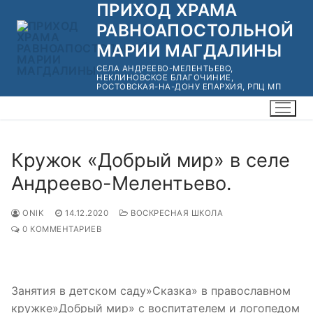
ПРИХОД ХРАМА
Перейти
к
РАВНОАПОСТОЛЬНОЙ
содержимому
МАРИИ МАГДАЛИНЫ
СЕЛА АНДРЕЕВО-МЕЛЕНТЬЕВО,
НЕКЛИНОВСКОЕ БЛАГОЧИНИЕ,
РОСТОВСКАЯ-НА-ДОНУ ЕПАРХИЯ, РПЦ МП
Кружок «Добрый мир» в селе
Андреево-Мелентьево.
ONIK
14.12.2020
ВОСКРЕСНАЯ ШКОЛА
0 КОММЕНТАРИЕВ
Занятия в детском саду»Сказка» в православном
кружке»Добрый мир» с воспитателем и логопедом