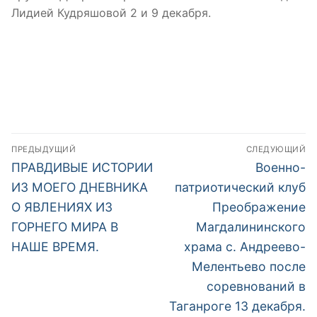
Лидией Кудряшовой 2 и 9 декабря.
Навигация
ПРЕДЫДУЩИЙ
СЛЕДУЮЩИЙ
по
Предыдущая
Следующа
ПРАВДИВЫЕ ИСТОРИИ
Военно-
запись:
запись:
записям
ИЗ МОЕГО ДНЕВНИКА
патриотический клуб
О ЯВЛЕНИЯХ ИЗ
Преображение
ГОРНЕГО МИРА В
Магдалининского
НАШЕ ВРЕМЯ.
храма с. Андреево-
Мелентьево после
соревнований в
Таганроге 13 декабря.