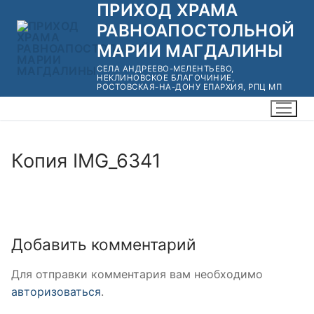
ПРИХОД ХРАМА
Перейти
к
РАВНОАПОСТОЛЬНОЙ
содержимому
МАРИИ МАГДАЛИНЫ
СЕЛА АНДРЕЕВО-МЕЛЕНТЬЕВО,
НЕКЛИНОВСКОЕ БЛАГОЧИНИЕ,
РОСТОВСКАЯ-НА-ДОНУ ЕПАРХИЯ, РПЦ МП
Копия IMG_6341
Добавить комментарий
Для отправки комментария вам необходимо
авторизоваться
.