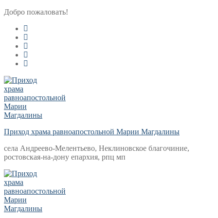
Перейти
Меню
Закрыть
Добро пожаловать!
к
содержимому
Приход храма равноапостольной Марии Магдалины
села Андреево-Мелентьево, Неклиновское благочиние,
ростовская-на-дону епархия, рпц мп