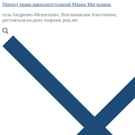
Приход храма равноапостольной Марии Магдалины
села Андреево-Мелентьево, Неклиновское благочиние,
ростовская-на-дону епархия, рпц мп