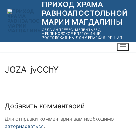
ПРИХОД ХРАМА
Перейти
к
РАВНОАПОСТОЛЬНОЙ
содержимому
МАРИИ МАГДАЛИНЫ
СЕЛА АНДРЕЕВО-МЕЛЕНТЬЕВО,
НЕКЛИНОВСКОЕ БЛАГОЧИНИЕ,
РОСТОВСКАЯ-НА-ДОНУ ЕПАРХИЯ, РПЦ МП
JOZA-jvCChY
Добавить комментарий
Для отправки комментария вам необходимо
авторизоваться
.