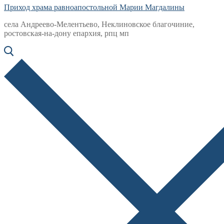
Приход храма равноапостольной Марии Магдалины
села Андреево-Мелентьево, Неклиновское благочиние,
ростовская-на-дону епархия, рпц мп