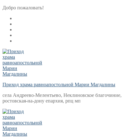
Перейти
Меню
Закрыть
Добро пожаловать!
к
содержимому
Приход храма равноапостольной Марии Магдалины
села Андреево-Мелентьево, Неклиновское благочиние,
ростовская-на-дону епархия, рпц мп