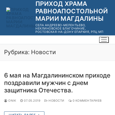
ПРИХОД ХРАМА
Перейти
к
РАВНОАПОСТОЛЬНОЙ
содержимому
МАРИИ МАГДАЛИНЫ
СЕЛА АНДРЕЕВО-МЕЛЕНТЬЕВО,
НЕКЛИНОВСКОЕ БЛАГОЧИНИЕ,
РОСТОВСКАЯ-НА-ДОНУ ЕПАРХИЯ, РПЦ МП
Рубрика:
Новости
6 мая на Магдалининском приходе
поздравили мужчин с днем
защитника Отечества.
ONIK
07.05.2019
НОВОСТИ
0 КОММЕНТАРИЕВ
ЧИТАТЬ ДАЛЕЕ →