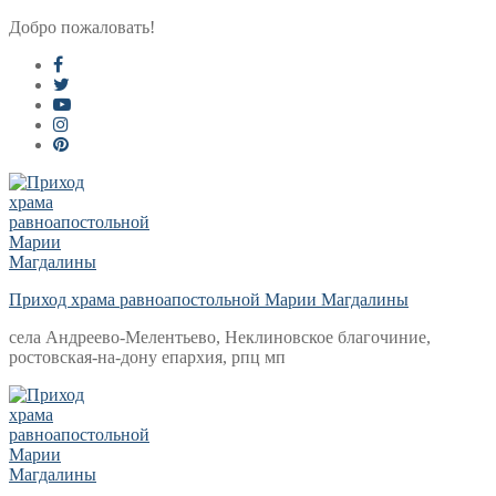
Перейти
Меню
Закрыть
Добро пожаловать!
к
содержимому
Приход храма равноапостольной Марии Магдалины
села Андреево-Мелентьево, Неклиновское благочиние,
ростовская-на-дону епархия, рпц мп