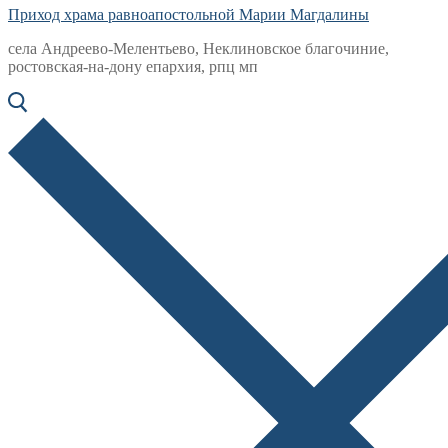
Приход храма равноапостольной Марии Магдалины
села Андреево-Мелентьево, Неклиновское благочиние,
ростовская-на-дону епархия, рпц мп