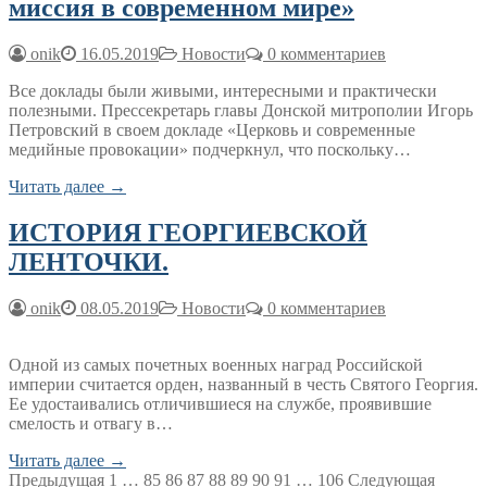
миссия в современном мире»
onik
16.05.2019
Новости
0 комментариев
Все доклады были живыми, интересными и практически
полезными. Прессекретарь главы Донской митрополии Игорь
Петровский в своем докладе «Церковь и современные
медийные провокации» подчеркнул, что поскольку…
Читать далее →
ИСТОРИЯ ГЕОРГИЕВСКОЙ
ЛЕНТОЧКИ.
onik
08.05.2019
Новости
0 комментариев
Одной из самых почетных военных наград Российской
империи считается орден, названный в честь Святого Георгия.
Ее удостаивались отличившиеся на службе, проявившие
смелость и отвагу в…
Читать далее →
Пагинация
Предыдущая
1
…
85
86
87
88
89
90
91
…
106
Следующая