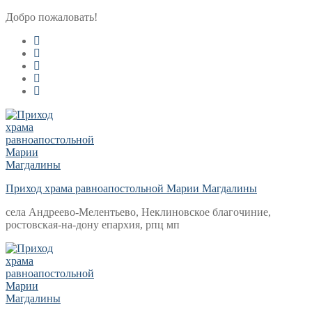
Перейти
Меню
Закрыть
Добро пожаловать!
к
содержимому
Приход храма равноапостольной Марии Магдалины
села Андреево-Мелентьево, Неклиновское благочиние,
ростовская-на-дону епархия, рпц мп