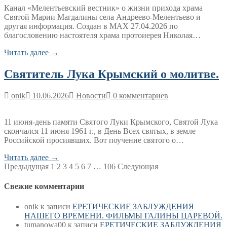
Канал «Мелентьевский вестник» о жизни прихода храма
Святой Марии Магдалины села Андреево-Мелентьево и
другая информация. Создан в МАХ 27.04.2026 по
благословению настоятеля храма протоиерея Николая…
Читать далее →
Святитель Лука Крымский о молитве.
onik
10.06.2026
Новости
0 комментариев
11 июня-день памяти Святого Луки Крымского, Святой Лука
скончался 11 июня 1961 г., в День Всех святых, в земле
Российской просиявших. Вот поучение святого о…
Читать далее →
Пагинация
Предыдущая
1
2
3
4
5
6
7
…
106
Следующая
записей
Свежие комментарии
onik
к записи
ЕРЕТИЧЕСКИЕ ЗАБЛУЖДЕНИЯ
НАШЕГО ВРЕМЕНИ. ФИЛЬМЫ ГАЛИНЫ ЦАРЕВОЙ.
tumanowa00
к записи
ЕРЕТИЧЕСКИЕ ЗАБЛУЖДЕНИЯ