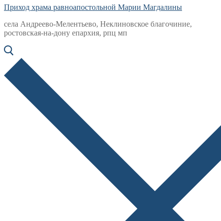
Приход храма равноапостольной Марии Магдалины
села Андреево-Мелентьево, Неклиновское благочиние,
ростовская-на-дону епархия, рпц мп