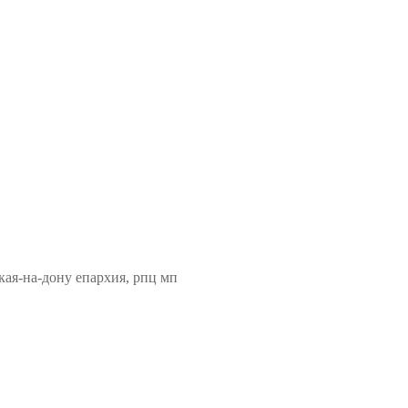
кая-на-дону епархия, рпц мп