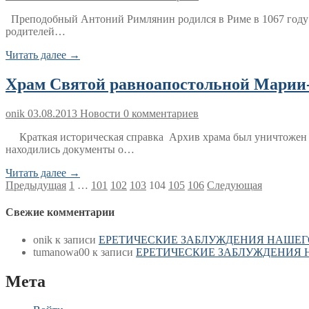
Преподобный Антоний Римлянин родился в Риме в 1067 году о
родителей…
Читать далее →
Храм Святой равноапостольной Марии-
onik
03.08.2013
Новости
0 комментариев
Краткая историческая справка Архив храма был уничтожен ко
находились документы о…
Читать далее →
Пагинация
Предыдущая
1
…
101
102
103
104
105
106
Следующая
записей
Свежие комментарии
onik
к записи
ЕРЕТИЧЕСКИЕ ЗАБЛУЖДЕНИЯ НАШЕГ
tumanowa00
к записи
ЕРЕТИЧЕСКИЕ ЗАБЛУЖДЕНИЯ 
Мета