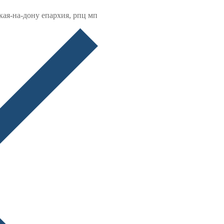
кая-на-дону епархия, рпц мп