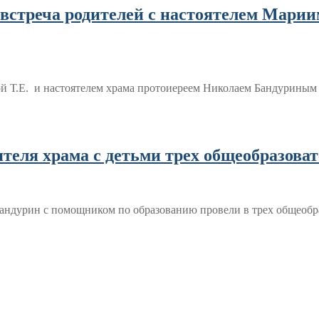
ь встреча родителей с настоятелем Марии
й Т.Е. и настоятелем храма протоиереем Николаем Бандурины
оятеля храма с детьми трех общеобразова
андурин с помощником по образованию провели в трех общеобр