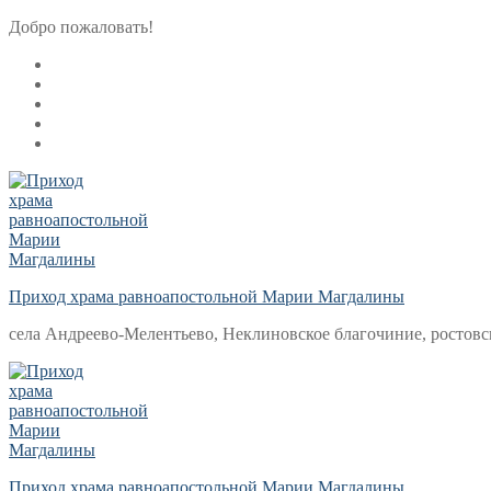
Перейти
Меню
Закрыть
Добро пожаловать!
к
содержимому
Приход храма равноапостольной Марии Магдалины
села Андреево-Мелентьево, Неклиновское благочиние, ростовс
Приход храма равноапостольной Марии Магдалины