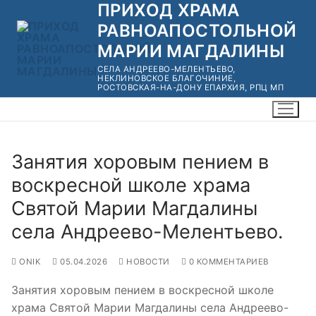
ПРИХОД ХРАМА
Перейти
к
РАВНОАПОСТОЛЬНОЙ
содержимому
МАРИИ МАГДАЛИНЫ
СЕЛА АНДРЕЕВО-МЕЛЕНТЬЕВО,
НЕКЛИНОВСКОЕ БЛАГОЧИНИЕ,
РОСТОВСКАЯ-НА-ДОНУ ЕПАРХИЯ, РПЦ МП
Занятия хоровым пением в
воскресной школе храма
Святой Марии Магдалины
села Андреево-Мелентьево.
ONIK
05.04.2026
НОВОСТИ
0 КОММЕНТАРИЕВ
Занятия хоровым пением в воскресной школе
храма Святой Марии Магдалины села Андреево-