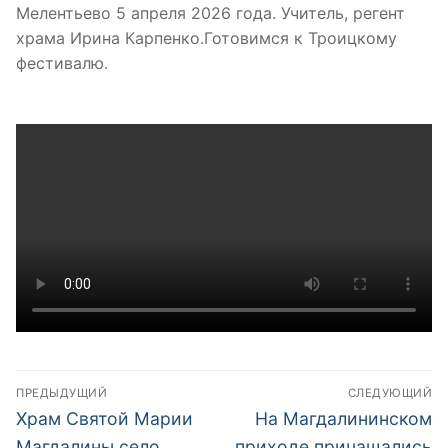
Мелентьево 5 апреля 2026 года. Учитель, регент
храма Ирина Карпенко.Готовимся к Троицкому
фестивалю.
Навигация
ПРЕДЫДУЩИЙ
СЛЕДУЮЩИЙ
по
Предыдущая
Следующая
Храм Святой Марии
На Магдалининском
запись:
запись:
Магдалины село
приходе причащались