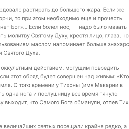
ледовало растирать до большого жара. Если же
орчи, то при этом необходимо еще и прочесть
снет Бог»… Если болел нос, — надо было мазать
ать молитву Святому Духу, крестя лицо, глаза, но
пользованием маслом напоминает больше знахарс
 Святого Духа.
т оккультным действием, могущим повредить
если этот обряд будет совершен над живым: «Кто
ле. С того времени у Тихоны (имя Макарии в
ть одна нога и послушницу все время тянуло
ву выходит, что Самого Бога обманули, отпев Ти
е величайших святых посещали крайне редко, а 