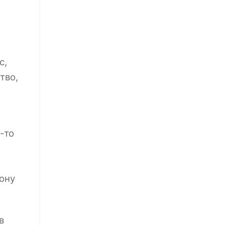
с,
тво,
-то
хону
в