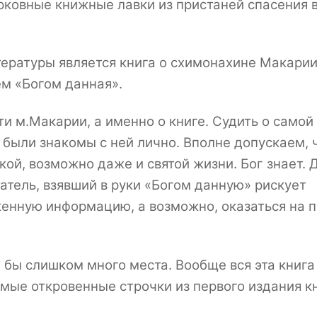
рковные книжные лавки из пристаней спасения 
ературы является книга о схимонахине Макари
ем «Богом данная».
ти м.Макарии, а именно о книге. Судить о самой
 были знакомы с ней лично. Вполне допускаем, 
й, возможно даже и святой жизни. Бог знает. 
итатель, взявший в руки «Богом данную» рискует
енную информацию, а возможно, оказаться на п
л бы слишком много места. Вообще вся эта книг
амые откровенные строчки из первого издания к