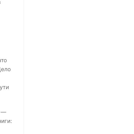
в
и
что
Дело
ути
а —
ниги: