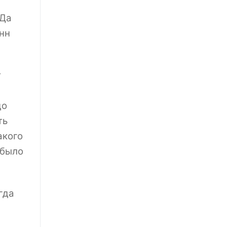
 Да
нн
т
до
ть
акого
 было
гда