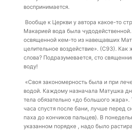
воспринимается.
Вообще к Церкви у автора какое-то с
Макарией вода была чудодейственной.
освященной кем-то из навещавших Мат
целительное воздействие». (С93). Как 
слова? Подразумевается, сто священн
воду!
«Своя закономерность была и при леч
водой. Каждому назначала Матушка дни
тела обязательно «до большого жара». 
часа спустя после бани, лучше перед с
паха до кончиков пальцев). В понедель
указанном порядке , надо было растира