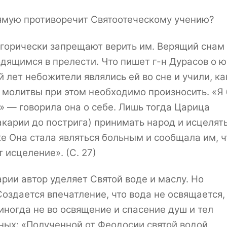
рямую противоречит Святоотеческому учению?
егорически запрещают верить им. Верящий снам
ящимся в прелести. Что пишет г-н Дурасов о 
лет небожители являлись ей во сне и учили, ка
е молитвы при этом необходимо произносить. «Я
» — говорила она о себе. Лишь тогда Царица
арии до пострига) принимать народ и исцелять
же Она стала являться больным и сообщала им, 
 исцеление». (С. 27)
рии автор уделяет Святой воде и маслу. Но
оздается впечатление, что вода не освящается,
 иногда не во освящение и спасение душ и тел
нных: «Полученной от Феодосии святой водой