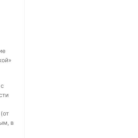
ие
кой»
 с
сти
а
(от
ым, в