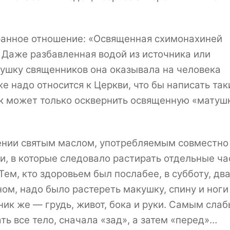
транное отношение: «Освященная схимонахиней
 Даже разбавленная водой из источника или
ушку священников она оказывала на человека
же надо относится к Церкви, что бы написать так
ик может только осквернить освященную «матуш
ении святым маслом, употребляемым совместно
, в которые следовало растирать отдельные ча
Тем, кто здоровьем был послабее, в субботу, дв
ном, надо было растереть макушку, спину и ноги 
ник же — грудь, живот, бока и руки. Самым слаб
ть все тело, сначала «зад», а затем «перед»…