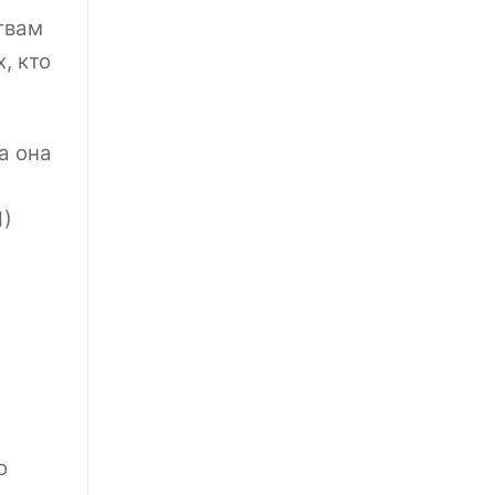
твам
, кто
а она
1)
о