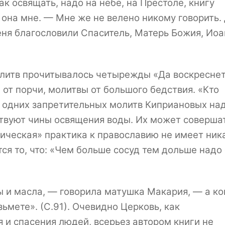
ак освящать, надо на небе, на Престоле, книгу
 она мне. — Мне же не велено никому говорить.
ня благословили Спаситель, Матерь Божия, Иоа
олитв прочитывалось четырежды «Да воскресне
 от порчи, молитвы от большого бедствия. «Кто
- одних запретительных молитв Киприановых на
ствуют чины освящения воды. Их может соверша
ическая» практика к православию не имеет ник
ся то, что: «Чем больше сосуд тем дольше надо
ы и масла, — говорила матушка Макария, — а ко
зьмете». (С.91). Очевидно Церковь, как
 и спасения людей, всерьез автором книги не