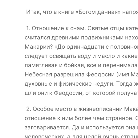
Итак, что в книге «Богом данная» нап
1. Отношение к снам. Святые отцы кат
считался древними подвижниками наход
Макарии? «До одиннадцати с половиной 
следует освящать воду и масло и каки
памятливая и бойкая, все и перенимала
Небесная разрешила Феодосии (имя Мак
духовные и физические недуги. Тогда 
шли они к Феодосии, от которой получат
2. Особое место в жизнеописании Мака
отношение к ним более чем странное. С
заговаривается. Да и используется она
человеческих, а для целей очень стра