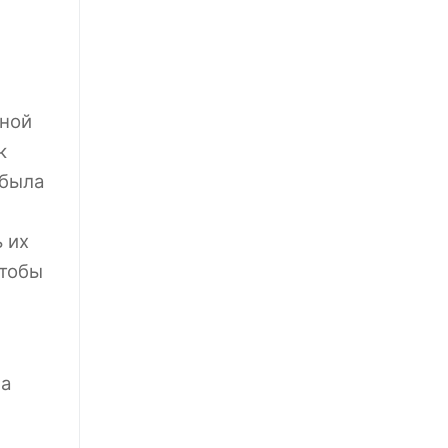
юной
к
 была
 их
чтобы
 а