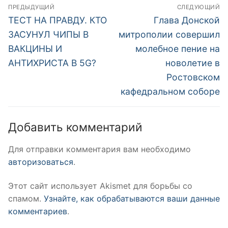
Навигация
ПРЕДЫДУЩИЙ
СЛЕДУЮЩИЙ
по
Предыдущая
Следующая
ТЕСТ НА ПРАВДУ. КТО
Глава Донской
запись:
запись:
записям
ЗАСУНУЛ ЧИПЫ В
митрополии совершил
ВАКЦИНЫ И
молебное пение на
АНТИХРИСТА В 5G?
новолетие в
Ростовском
кафедральном соборе
Добавить комментарий
Для отправки комментария вам необходимо
авторизоваться
.
Этот сайт использует Akismet для борьбы со
спамом.
Узнайте, как обрабатываются ваши данные
комментариев
.