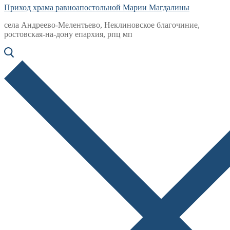
Приход храма равноапостольной Марии Магдалины
села Андреево-Мелентьево, Неклиновское благочиние,
ростовская-на-дону епархия, рпц мп