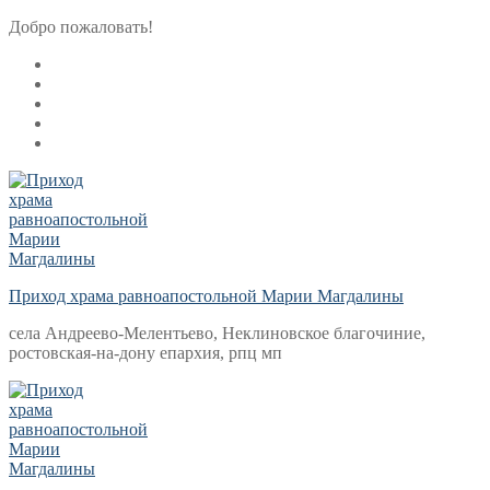
Перейти
Меню
Закрыть
Добро пожаловать!
к
содержимому
Приход храма равноапостольной Марии Магдалины
села Андреево-Мелентьево, Неклиновское благочиние,
ростовская-на-дону епархия, рпц мп