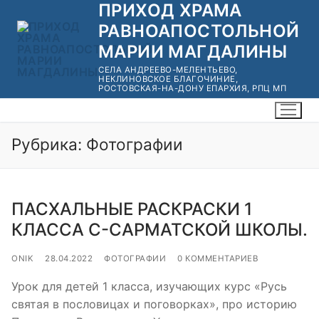
ПРИХОД ХРАМА
Перейти
к
РАВНОАПОСТОЛЬНОЙ
содержимому
МАРИИ МАГДАЛИНЫ
СЕЛА АНДРЕЕВО-МЕЛЕНТЬЕВО,
НЕКЛИНОВСКОЕ БЛАГОЧИНИЕ,
РОСТОВСКАЯ-НА-ДОНУ ЕПАРХИЯ, РПЦ МП
Рубрика:
Фотографии
ПАСХАЛЬНЫЕ РАСКРАСКИ 1
КЛАССА С-САРМАТСКОЙ ШКОЛЫ.
ONIK
28.04.2022
ФОТОГРАФИИ
0 КОММЕНТАРИЕВ
Урок для детей 1 класса, изучающих курс «Русь
святая в пословицах и поговорках», про историю