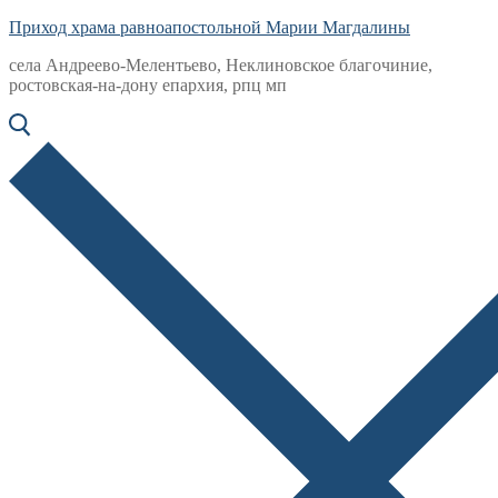
Приход храма равноапостольной Марии Магдалины
села Андреево-Мелентьево, Неклиновское благочиние,
ростовская-на-дону епархия, рпц мп