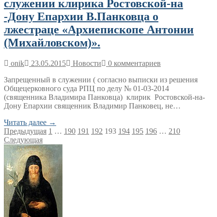
служении клирика Ростовской-на
-Дону Епархии В.Панковца о
лжестраце «Архиепископе Антонии
(Михайловском)».
onik
23.05.2015
Новости
0 комментариев
Запрещенный в служении ( согласно выписки из решения
Общецерковного суда РПЦ по делу № 01-03-2014
(священника Владимира Панковца) клирик Ростовской-на-
Дону Епархии священник Владимир Панковец, не…
Читать далее →
Пагинация
Предыдущая
1
…
190
191
192
193
194
195
196
…
210
Следующая
записей