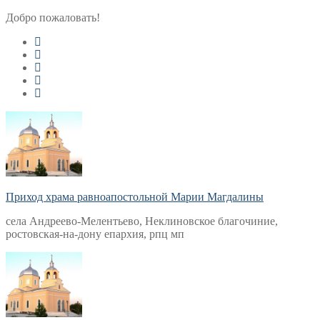
Перейти
Меню
Закрыть
Добро пожаловать!
к
содержимому
Приход храма равноапостольной Марии Магдалины
села Андреево-Мелентьево, Неклиновское благочиние,
ростовская-на-дону епархия, рпц мп